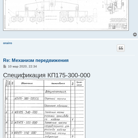
orairo
Re: Механизм передвижения
С
10 мар 2020, 22:34
о
Спецификация КП175-300-000
о
б
щ
е
н
и
е