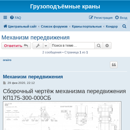
Грузоподъёмные краны
FAQ
Регистрация
Вход
П
Центральный сайт
Список форумов
Краны портальные
Кондор
о
Механизм передвижения
и
Поиск
Расширен
Ответить
с
2 сообщения • Страница
1
из
1
к
orairo
Механизм передвижения
С
29 фев 2020, 22:12
о
Сборочный чертёж механизма передвижения
о
б
КП175-300-000СБ
щ
е
н
и
е