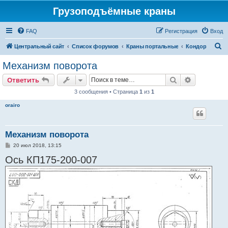
Грузоподъёмные краны
FAQ
Регистрация
Вход
П
Центральный сайт
Список форумов
Краны портальные
Кондор
о
Механизм поворота
и
Поиск
Расширен
Ответить
с
3 сообщения • Страница
1
из
1
к
orairo
Механизм поворота
С
20 июл 2018, 13:15
о
Ось КП175-200-007
о
б
щ
е
н
и
е