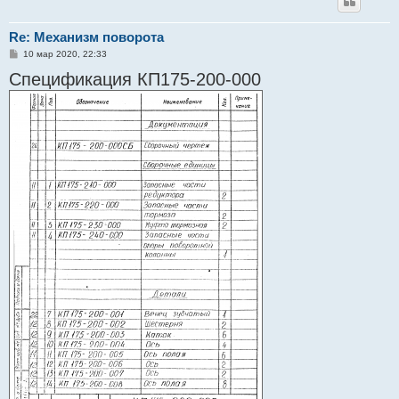
Re: Механизм поворота
С
10 мар 2020, 22:33
о
Спецификация КП175-200-000
о
б
щ
е
н
и
е