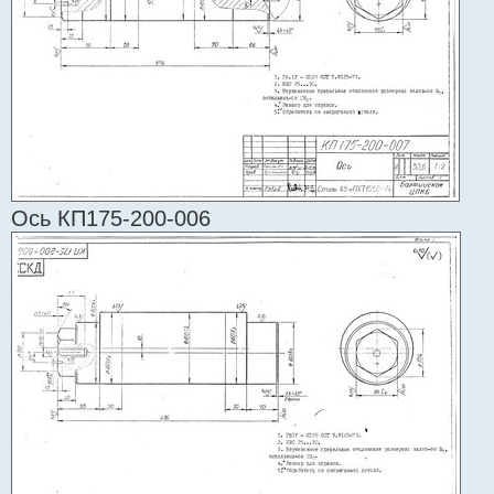
Ось КП175-200-006