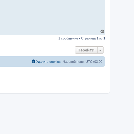
В
е
1 сообщение • Страница
1
из
1
р
н
у
Перейти
т
ь
с
Удалить cookies
Часовой пояс:
UTC+03:00
я
к
н
а
ч
а
л
у