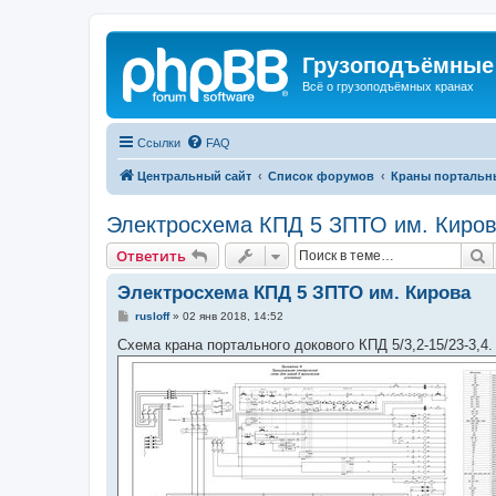
Грузоподъёмные
Всё о грузоподъёмных кранах
Ссылки
FAQ
Центральный сайт
Список форумов
Краны портальн
Электросхема КПД 5 ЗПТО им. Киро
П
Ответить
Электросхема КПД 5 ЗПТО им. Кирова
С
rusloff
»
02 янв 2018, 14:52
о
о
Схема крана портального докового КПД 5/3,2-15/23-3,4.
б
щ
е
н
и
е