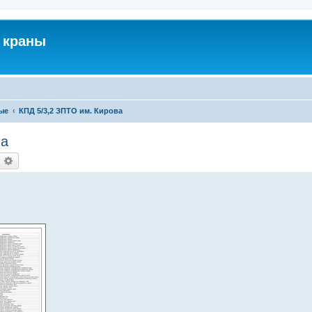
 краны
ые
КПД 5/3,2 ЗПТО им. Кирова
ва
оиск
Расширенный поиск