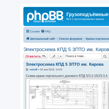
Грузоподъёмные
Всё о грузоподъёмных кранах
Ссылки
FAQ
Центральный сайт
Список форумов
Краны портальн
Электросхема КПД 5 ЗПТО им. Киро
П
Ответить
Электросхема КПД 5 ЗПТО им. Кирова
С
rusloff
»
02 янв 2018, 14:52
о
о
Схема крана портального докового КПД 5/3,2-15/23-3,4.
б
щ
е
н
и
е