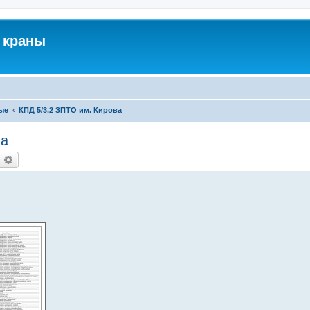
 краны
ые
КПД 5/3,2 ЗПТО им. Кирова
ва
оиск
Расширенный поиск