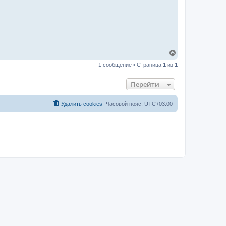
В
е
1 сообщение • Страница
1
из
1
р
н
у
Перейти
т
ь
с
Удалить cookies
Часовой пояс:
UTC+03:00
я
к
н
а
ч
а
л
у