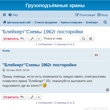
Грузоподъёмные краны
FAQ
Регистрация
Вход
П
Центральный сайт
Список форумов
Краны плавучие
Блейхерт
о
"Блейхерт"Схемы 1962г посторойки
и
Поиск
Расширен
Ответить
с
1 сообщение • Страница
1
из
1
к
Roddy
"Блейхерт"Схемы 1962г посторойки
С
03 мар 2018, 20:24
о
о
Прошу помощи, если есть возможность предоставить электросхемы
б
плавучего крана "Блейхерт" 15т, пожалуйста выложите или
щ
е
подскажите где их взять!?
н
и
е
Ответить
1 сообщение • Страница
1
из
1