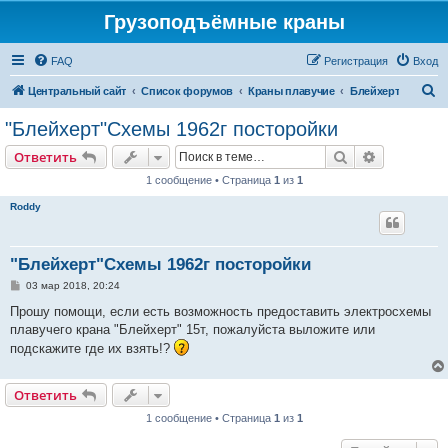
Грузоподъёмные краны
FAQ
Регистрация
Вход
П
Центральный сайт
Список форумов
Краны плавучие
Блейхерт
о
"Блейхерт"Схемы 1962г посторойки
и
Поиск
Расширен
Ответить
с
1 сообщение • Страница
1
из
1
к
Roddy
"Блейхерт"Схемы 1962г посторойки
С
03 мар 2018, 20:24
о
о
Прошу помощи, если есть возможность предоставить электросхемы
б
плавучего крана "Блейхерт" 15т, пожалуйста выложите или
щ
е
подскажите где их взять!?
н
и
е
Ответить
1 сообщение • Страница
1
из
1