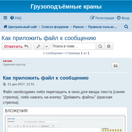
Грузоподъёмные краны
FAQ
Регистрация
Вход
П
Центральный сайт
Список форумов
Разное
Правила пользования форумом
о
Как приложить файл к сообщению
и
Поиск
Расширен
Ответить
с
1 сообщение • Страница
1
из
1
к
serom
Администратор
Как приложить файл к сообщению
С
21 дек 2017, 21:51
о
о
Файл необходимо либо перетащить в окно для ввода текста (синяя
б
стрелка), либо нажать на кнопку "Добавить файлы" (красная
щ
е
стрелка).
н
и
ВЛОЖЕНИЯ
е