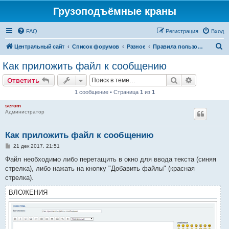
Грузоподъёмные краны
FAQ
Регистрация
Вход
П
Центральный сайт
Список форумов
Разное
Правила пользования форумом
о
Как приложить файл к сообщению
и
Поиск
Расширен
Ответить
с
1 сообщение • Страница
1
из
1
к
serom
Администратор
Как приложить файл к сообщению
С
21 дек 2017, 21:51
о
о
Файл необходимо либо перетащить в окно для ввода текста (синяя
б
стрелка), либо нажать на кнопку "Добавить файлы" (красная
щ
е
стрелка).
н
и
ВЛОЖЕНИЯ
е