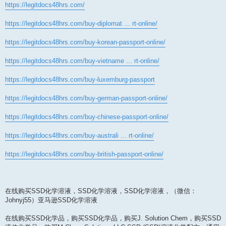
https://legitdocs48hrs.com/
https://legitdocs48hrs.com/buy-diplomat ... rt-online/
https://legitdocs48hrs.com/buy-korean-passport-online/
https://legitdocs48hrs.com/buy-vietname ... rt-online/
https://legitdocs48hrs.com/buy-luxemburg-passport
https://legitdocs48hrs.com/buy-german-passport-online/
https://legitdocs48hrs.com/buy-chinese-passport-online/
https://legitdocs48hrs.com/buy-australi ... rt-online/
https://legitdocs48hrs.com/buy-british-passport-online/
在线购买SSD化学溶液，SSD化学溶液，SSD化学溶液，（微信：
Johnyj55）亚马逊SSD化学溶液
在线购买SSD化学品，购买SSD化学品，购买J. Solution Chem，购买SSD