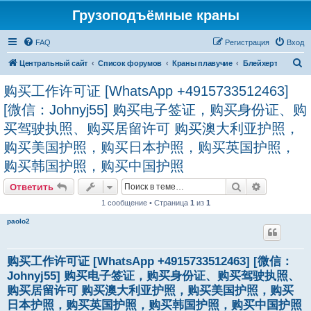
Грузоподъёмные краны
FAQ
Регистрация
Вход
П
Центральный сайт
Список форумов
Краны плавучие
Блейхерт
о
购买工作许可证 [WhatsApp +4915733512463]
и
[微信：Johnyj55] 购买电子签证，购买身份证、购
с
买驾驶执照、购买居留许可 购买澳大利亚护照，
к
购买美国护照，购买日本护照，购买英国护照，
购买韩国护照，购买中国护照
Поиск
Расширен
Ответить
1 сообщение • Страница
1
из
1
paolo2
购买工作许可证 [WhatsApp +4915733512463] [微信：
Johnyj55] 购买电子签证，购买身份证、购买驾驶执照、
购买居留许可 购买澳大利亚护照，购买美国护照，购买
日本护照，购买英国护照，购买韩国护照，购买中国护照