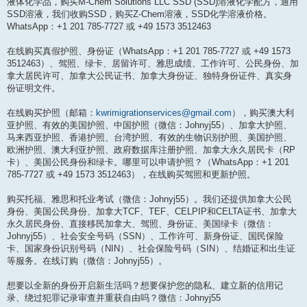
液体化学品，购买M-Chem Solutions LLC SSD (SSD)溶液化学配方，通用
SSD溶液，我们收购SSD，购买Z-Chem溶液，SSD化学溶液价格。
WhatsApp：+1 201 785-7727 或 +49 1573 3512463
在线购买真假护照、身份证（WhatsApp：+1 201 785-7727 或 +49 1573
3512463）、驾照、绿卡、居留许可、雅思成绩、工作许可、公民身份、加
拿大居民许可、加拿大公民证书、加拿大身份证、独特身份证件、真实身
份证明文件。
在线购买护照（邮箱：
kwrimigrationservices@gmail.com
），购买澳大利
亚护照、有效的美国护照、中国护照（微信：Johnyj55）、加拿大护照、
马来西亚护照、香港护照、台湾护照、有效的生物识别护照、美国护照、
欧洲护照、澳大利亚护照、政府数据库注册护照、加拿大永久居民卡（RP
卡）、美国公民身份和绿卡。哪里可以申请护照？（WhatsApp：+1 201
785-7727 或 +49 1573 3512463），在线购买驾照和更新护照。
购买托福、雅思和托业考试（微信：Johnyj55）。我们还提供加拿大公民
身份、美国公民身份、加拿大TCF、TEF、CELPIP和CELTA证书、加拿大
永久居民身份、直接移民加拿大、驾照、身份证、美国绿卡（微信：
Johnyj55）、社会安全号码（SSN）、工作许可、新身份证、国民保险
卡、国家身份识别号码（NIN）、社会保险号码（SIN）、结婚证和出生证
等服务。在线订购（微信：Johnyj55）。
想要以全新的身份开启新生活吗？想要保护您的隐私、建立新的信用记
录、绕过犯罪记录审查并重获自由吗？微信：Johnyj55