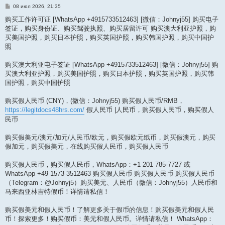
С
08 июл 2026, 21:35
о
о
购买工作许可证 [WhatsApp +4915733512463] [微信：Johnyj55] 购买电子
б
签证，购买身份证、购买驾驶执照、购买居留许可 购买澳大利亚护照，购
щ
е
买美国护照，购买日本护照，购买英国护照，购买韩国护照，购买中国护
н
照
и
е
购买澳大利亚电子签证 [WhatsApp +4915733512463] [微信：Johnyj55] 购
买澳大利亚护照，购买美国护照，购买日本护照，购买英国护照，购买韩
国护照，购买中国护照
购买假人民币 (CNY)，(微信：Johnyj55) 购买假人民币/RMB，
https://legitdocs48hrs.com/
假人民币 |人民币，购买假人民币，购买假人
民币
购买假美元/澳元/加元/人民币/欧元，购买假欧元纸币，购买假澳元，购买
假加元，购买假美元，在线购买假人民币，购买假人民币
购买假人民币，购买假人民币，WhatsApp：+1 201 785-7727 或
WhatsApp +49 1573 3512463 购买假人民币 购买假人民币 购买假人民币
（Telegram：@Johnyj5）购买美元、人民币（微信：Johnyj55）人民币和
马来西亚林吉特假币！详情请私信！
购买假美元和假人民币！了解更多关于假币的信息！购买假美元和假人民
币！探索更多！购买假币：美元和假人民币。详情请私信！ WhatsApp：