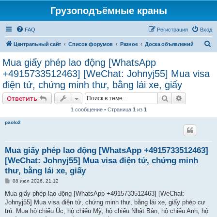
Грузоподъёмные краны
FAQ
Регистрация
Вход
П
Центральный сайт
Список форумов
Разное
Доска объявлений
о
Mua giấy phép lao động [WhatsApp
и
+4915733512463] [WeChat: Johnyj55] Mua visa
с
điện tử, chứng minh thư, bằng lái xe, giấy
к
Поиск
Расширен
Ответить
1 сообщение • Страница
1
из
1
paolo2
Mua giấy phép lao động [WhatsApp +4915733512463]
[WeChat: Johnyj55] Mua visa điện tử, chứng minh
thư, bằng lái xe, giấy
С
08 июл 2026, 21:12
о
о
Mua giấy phép lao động [WhatsApp +4915733512463] [WeChat:
б
Johnyj55] Mua visa điện tử, chứng minh thư, bằng lái xe, giấy phép cư
щ
е
trú. Mua hộ chiếu Úc, hộ chiếu Mỹ, hộ chiếu Nhật Bản, hộ chiếu Anh, hộ
н