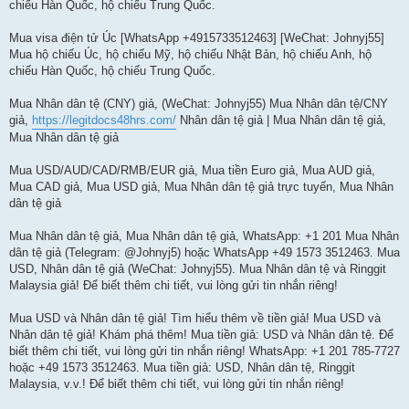
chiếu Hàn Quốc, hộ chiếu Trung Quốc.
и
е
Mua visa điện tử Úc [WhatsApp +4915733512463] [WeChat: Johnyj55]
Mua hộ chiếu Úc, hộ chiếu Mỹ, hộ chiếu Nhật Bản, hộ chiếu Anh, hộ
chiếu Hàn Quốc, hộ chiếu Trung Quốc.
Mua Nhân dân tệ (CNY) giả, (WeChat: Johnyj55) Mua Nhân dân tệ/CNY
giả,
https://legitdocs48hrs.com/
Nhân dân tệ giả | Mua Nhân dân tệ giả,
Mua Nhân dân tệ giả
Mua USD/AUD/CAD/RMB/EUR giả, Mua tiền Euro giả, Mua AUD giả,
Mua CAD giả, Mua USD giả, Mua Nhân dân tệ giả trực tuyến, Mua Nhân
dân tệ giả
Mua Nhân dân tệ giả, Mua Nhân dân tệ giả, WhatsApp: +1 201 Mua Nhân
dân tệ giả (Telegram: @Johnyj5) hoặc WhatsApp +49 1573 3512463. Mua
USD, Nhân dân tệ giả (WeChat: Johnyj55). Mua Nhân dân tệ và Ringgit
Malaysia giả! Để biết thêm chi tiết, vui lòng gửi tin nhắn riêng!
Mua USD và Nhân dân tệ giả! Tìm hiểu thêm về tiền giả! Mua USD và
Nhân dân tệ giả! Khám phá thêm! Mua tiền giả: USD và Nhân dân tệ. Để
biết thêm chi tiết, vui lòng gửi tin nhắn riêng! WhatsApp: +1 201 785-7727
hoặc +49 1573 3512463. Mua tiền giả: USD, Nhân dân tệ, Ringgit
Malaysia, v.v.! Để biết thêm chi tiết, vui lòng gửi tin nhắn riêng!