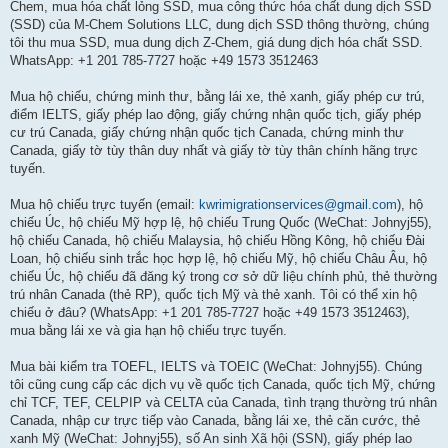
Chem, mua hóa chất lỏng SSD, mua công thức hóa chất dung dịch SSD
(SSD) của M-Chem Solutions LLC, dung dịch SSD thông thường, chúng
tôi thu mua SSD, mua dung dịch Z-Chem, giá dung dịch hóa chất SSD.
WhatsApp: +1 201 785-7727 hoặc +49 1573 3512463
Mua hộ chiếu, chứng minh thư, bằng lái xe, thẻ xanh, giấy phép cư trú,
điểm IELTS, giấy phép lao động, giấy chứng nhận quốc tịch, giấy phép
cư trú Canada, giấy chứng nhận quốc tịch Canada, chứng minh thư
Canada, giấy tờ tùy thân duy nhất và giấy tờ tùy thân chính hãng trực
tuyến.
Mua hộ chiếu trực tuyến (email:
kwrimigrationservices@gmail.com
), hộ
chiếu Úc, hộ chiếu Mỹ hợp lệ, hộ chiếu Trung Quốc (WeChat: Johnyj55),
hộ chiếu Canada, hộ chiếu Malaysia, hộ chiếu Hồng Kông, hộ chiếu Đài
Loan, hộ chiếu sinh trắc học hợp lệ, hộ chiếu Mỹ, hộ chiếu Châu Âu, hộ
chiếu Úc, hộ chiếu đã đăng ký trong cơ sở dữ liệu chính phủ, thẻ thường
trú nhân Canada (thẻ RP), quốc tịch Mỹ và thẻ xanh. Tôi có thể xin hộ
chiếu ở đâu? (WhatsApp: +1 201 785-7727 hoặc +49 1573 3512463),
mua bằng lái xe và gia hạn hộ chiếu trực tuyến.
Mua bài kiểm tra TOEFL, IELTS và TOEIC (WeChat: Johnyj55). Chúng
tôi cũng cung cấp các dịch vụ về quốc tịch Canada, quốc tịch Mỹ, chứng
chỉ TCF, TEF, CELPIP và CELTA của Canada, tình trạng thường trú nhân
Canada, nhập cư trực tiếp vào Canada, bằng lái xe, thẻ căn cước, thẻ
xanh Mỹ (WeChat: Johnyj55), số An sinh Xã hội (SSN), giấy phép lao