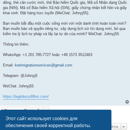
động, thẻ căn cước mới, thẻ Bảo hiểm Quốc gia, Mã số Nhận dạng Quốc
gia (NIN), Mã số Bảo hiểm Xã hội (SIN), giấy chứng nhận kết hôn và giấy
khai sinh. Đặt hàng trực tuyến (WeChat: Johnyj55).
Bạn muốn bắt đầu một cuộc sống mới với một danh tính hoàn toàn mới?
Bạn muốn bảo vệ quyền riêng tư, xây dựng lịch sử tín dụng mới, bỏ qua
kiểm tra lý lịch tư pháp và lấy lại tự do của mình? WeChat: Johnyj55
Thông tin thêm:
WhatsApp: +1 201 785-7727 hoặc +49 1573 3512463
Email:
kwrimigrationservices@gmail.com
Telegram: @Johnyj5
WeChat: Johnyj55
https://legitdocs48hrs.com/
Ответить
1 сообщение • Страница
1
из
1
Этот сайт использует cookies для
обеспечения своей корректной работы.
Перейти