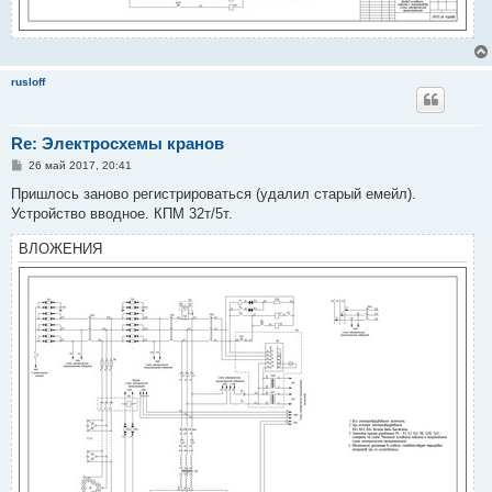
rusloff
Re: Электросхемы кранов
С
26 май 2017, 20:41
о
о
Пришлось заново регистрироваться (удалил старый емейл).
б
Устройство вводное. КПМ 32т/5т.
щ
е
н
ВЛОЖЕНИЯ
и
е