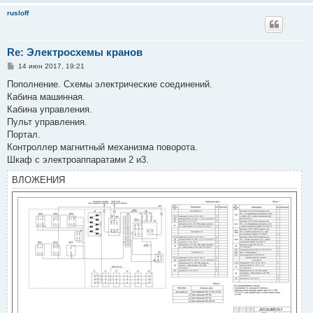
rusloff
Re: Электросхемы кранов
С
14 июн 2017, 19:21
о
о
Пополнение. Схемы электрические соединений.
б
Кабина машинная.
щ
е
Кабина управления.
н
Пульт управления.
и
е
Портал.
Контроллер магнитный механизма поворота.
Шкаф с электроаппаратами 2 и3.
ВЛОЖЕНИЯ