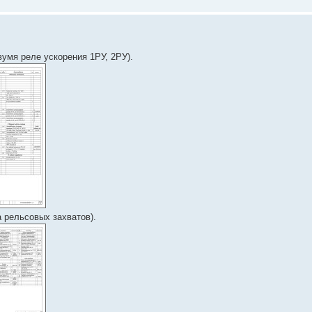
умя реле ускорения 1РУ, 2РУ).
 рельсовых захватов).