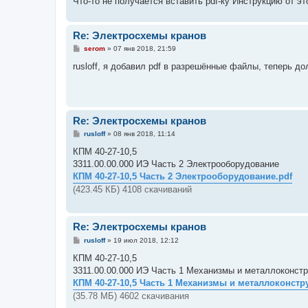
Что-то не получается вставить pdf-ку Инструкцию от 
Re: Электросхемы кранов
С
serom
»
07 янв 2018, 21:59
о
о
rusloff, я добавил pdf в разрешённые файлы, теперь д
б
щ
е
н
и
е
Re: Электросхемы кранов
С
rusloff
»
08 янв 2018, 11:14
о
о
КПМ 40-27-10,5
б
3311.00.00.000 ИЭ Часть 2 Электрооборудование
щ
е
КПМ 40-27-10,5 Часть 2 Электрооборудование.pdf
н
(423.45 КБ) 4108 скачиваний
и
е
Re: Электросхемы кранов
С
rusloff
»
19 июл 2018, 12:12
о
о
КПМ 40-27-10,5
б
3311.00.00.000 ИЭ Часть 1 Механизмы и металлоконст
щ
е
КПМ 40-27-10,5 Часть 1 Механизмы и металлоконстр
н
(35.78 МБ) 4602 скачивания
и
е