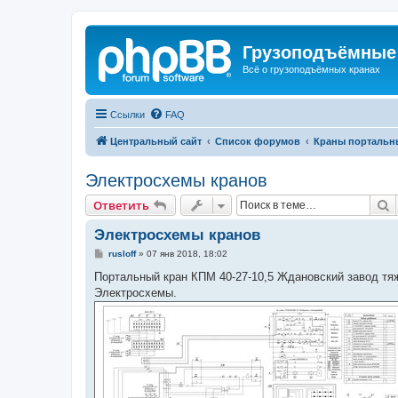
Грузоподъёмные
Всё о грузоподъёмных кранах
Ссылки
FAQ
Центральный сайт
Список форумов
Краны портальн
Электросхемы кранов
П
Ответить
Электросхемы кранов
С
rusloff
»
07 янв 2018, 18:02
о
о
Портальный кран КПМ 40-27-10,5 Ждановский завод тя
б
Электросхемы.
щ
е
н
и
е