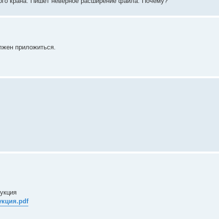
этого крана. Пишет неверное расширение файла. Почему?
олжен приложиться.
рукция
укция.pdf