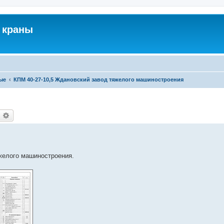
 краны
ые
КПМ 40-27-10,5 Ждановский завод тяжелого машиностроения
оиск
Расширенный поиск
желого машиностроения.