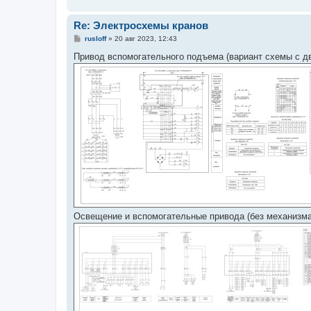
Re: Электросхемы кранов
С
rusloff
»
20 авг 2023, 12:43
о
о
Привод вспомогательного подъема (вариант схемы с дв
б
щ
е
н
и
е
Освещение и вспомогательные привода (без механизма