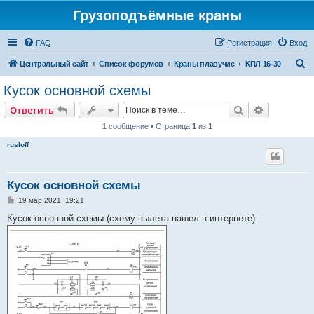
Грузоподъёмные краны
FAQ
Регистрация
Вход
П
Центральный сайт
Список форумов
Краны плавучие
КПЛ 16-30
о
Кусок основной схемы
и
Поиск
Расширен
Ответить
с
1 сообщение • Страница
1
из
1
к
rusloff
Кусок основной схемы
С
19 мар 2021, 19:21
о
о
Кусок основной схемы (схему вылета нашел в интернете).
б
щ
е
н
и
е