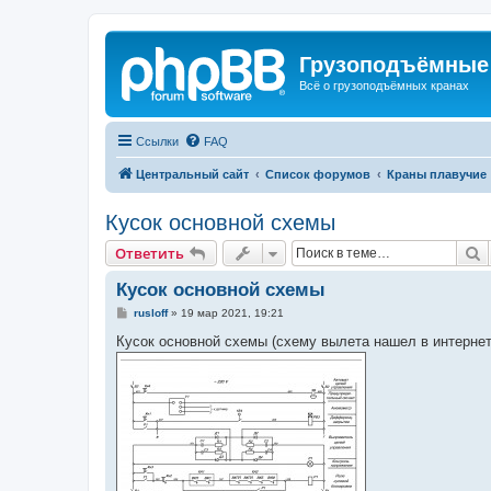
Грузоподъёмные
Всё о грузоподъёмных кранах
Ссылки
FAQ
Центральный сайт
Список форумов
Краны плавучие
Кусок основной схемы
П
Ответить
Кусок основной схемы
С
rusloff
»
19 мар 2021, 19:21
о
о
Кусок основной схемы (схему вылета нашел в интернет
б
щ
е
н
и
е