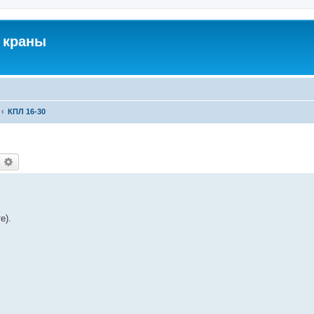
 краны
КПЛ 16-30
оиск
Расширенный поиск
е).