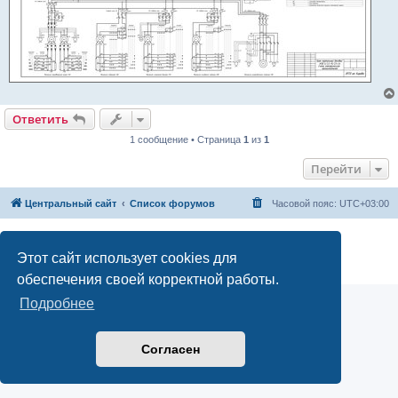
Ответить
1 сообщение • Страница
1
из
1
Перейти
Центральный сайт
Список форумов
Часовой пояс:
UTC+03:00
Создано на основе
phpBB
® Forum Software © phpBB Limited
Русская поддержка phpBB
Этот сайт использует cookies для
Конфиденциальность
|
Правила
обеспечения своей корректной работы.
Подробнее
Согласен