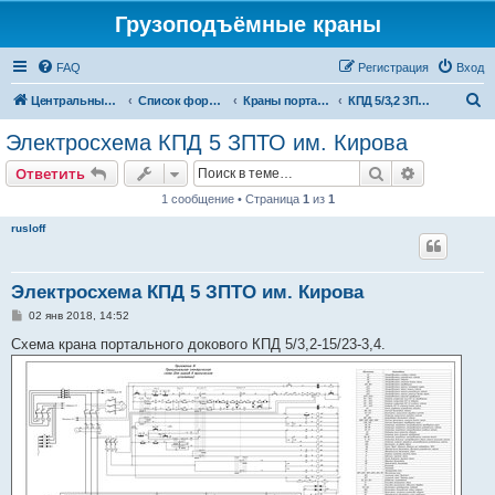
Грузоподъёмные краны
FAQ
Регистрация
Вход
П
Центральный сайт
Список форумов
Краны портальные
КПД 5/3,2 ЗПТО им. Кирова
о
Электросхема КПД 5 ЗПТО им. Кирова
и
Поиск
Расширен
Ответить
с
1 сообщение • Страница
1
из
1
к
rusloff
Электросхема КПД 5 ЗПТО им. Кирова
С
02 янв 2018, 14:52
о
о
Схема крана портального докового КПД 5/3,2-15/23-3,4.
б
щ
е
н
и
е