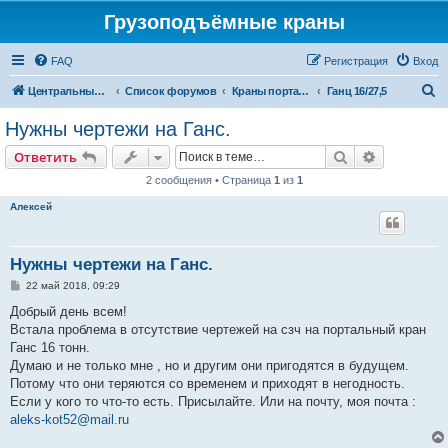
Грузоподъёмные краны
FAQ
Регистрация
Вход
П
Центральный сайт
Список форумов
Краны портальные
Ганц 16/27,5
о
Нужны чертежи на Ганс.
и
Поиск
Расширен
Ответить
с
2 сообщения • Страница
1
из
1
к
Алексей
Нужны чертежи на Ганс.
С
22 май 2018, 09:29
о
о
Добрый день всем!
б
Встала проблема в отсутствие чертежей на сзч на портальный кран
щ
е
Ганс 16 тонн.
н
Думаю и не только мне , но и другим они пригодятся в будущем.
и
е
Потому что они теряются со временем и приходят в негодность.
Если у кого то что-то есть. Присылайте. Или на почту, моя почта :
aleks-kot52@mail.ru