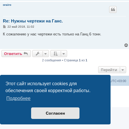
orairo
Re: Нужны чертежи на Ганс.
С
22 май 2018, 11:02
о
о
К сожалению у нас чертежи есть только на Ганц 6 тонн.
б
щ
е
н
и
Ответить
е
2 сообщения • Страница
1
из
1
Перейти
Центральный сайт
Список форумов
Часовой пояс:
UTC+03:00
Этот сайт использует cookies для
обеспечения своей корректной работы.
Создано на основе
phpBB
® Forum Software © phpBB Limited
Русская поддержка phpBB
Подробнее
Конфиденциальность
|
Правила
Согласен