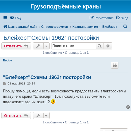
Грузоподъёмные краны
FAQ
Регистрация
Вход
П
Центральный сайт
Список форумов
Краны плавучие
Блейхерт
о
"Блейхерт"Схемы 1962г посторойки
и
Поиск
Расширен
Ответить
с
1 сообщение • Страница
1
из
1
к
Roddy
"Блейхерт"Схемы 1962г посторойки
С
03 мар 2018, 20:24
о
о
Прошу помощи, если есть возможность предоставить электросхемы
б
плавучего крана "Блейхерт" 15т, пожалуйста выложите или
щ
е
подскажите где их взять!?
н
и
е
Ответить
1 сообщение • Страница
1
из
1