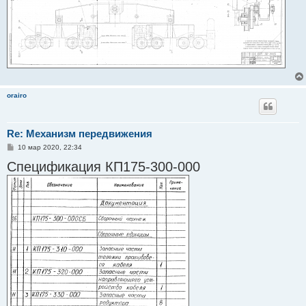
orairo
Re: Механизм передвижения
С
10 мар 2020, 22:34
о
Спецификация КП175-300-000
о
б
щ
е
н
и
е