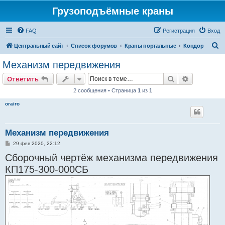
Грузоподъёмные краны
FAQ
Регистрация
Вход
П
Центральный сайт
Список форумов
Краны портальные
Кондор
о
Механизм передвижения
и
Поиск
Расширен
Ответить
с
2 сообщения • Страница
1
из
1
к
orairo
Механизм передвижения
С
29 фев 2020, 22:12
о
Сборочный чертёж механизма передвижения
о
б
КП175-300-000СБ
щ
е
н
и
е