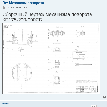
Re: Механизм поворота
С
29 фев 2020, 22:17
о
Сборочный чертёж механизма поворота
о
б
КП175-200-000СБ
щ
е
н
и
е
orairo