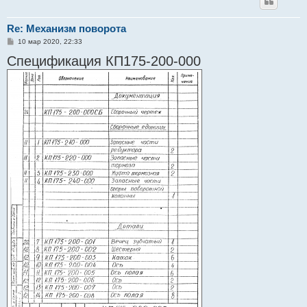
Re: Механизм поворота
С
10 мар 2020, 22:33
о
Спецификация КП175-200-000
о
б
щ
е
н
и
е