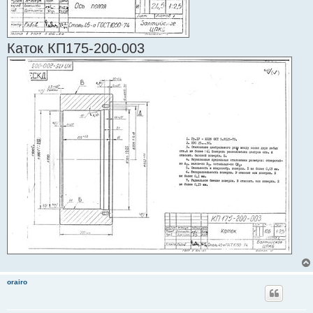
Каток КП175-200-003
orairo