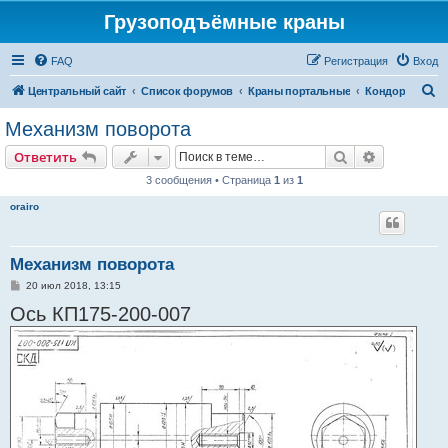
Грузоподъёмные краны
FAQ
Регистрация
Вход
П
Центральный сайт
Список форумов
Краны портальные
Кондор
о
Механизм поворота
и
Поиск
Расширен
Ответить
с
3 сообщения • Страница
1
из
1
к
orairo
Механизм поворота
С
20 июл 2018, 13:15
о
Ось КП175-200-007
о
б
щ
е
н
и
е