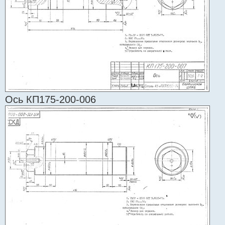
Ось КП175-200-006