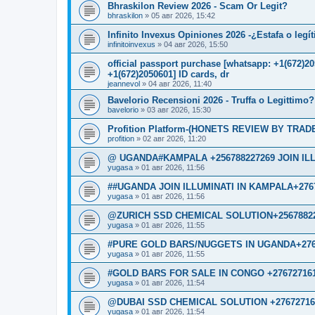
Bhraskilon Review 2026 - Scam Or Legit?
bhraskilon
»
05 авг 2026, 15:42
Infinito Invexus Opiniones 2026 -¿Estafa o legí
infinitoinvexus
»
04 авг 2026, 15:50
official passport purchase [whatsapp: +1(672)
+1(672)2050601] ID cards, dr
jeannevol
»
04 авг 2026, 11:40
Bavelorio Recensioni 2026 - Truffa o Legittimo?
bavelorio
»
03 авг 2026, 15:30
Profition Platform-(HONETS REVIEW BY TRADER
profition
»
02 авг 2026, 11:20
@ UGANDA#KAMPALA +256788227269 JOIN IL
yugasa
»
01 авг 2026, 11:56
##UGANDA JOIN ILLUMINATI IN KAMPALA+276
yugasa
»
01 авг 2026, 11:56
@ZURICH SSD CHEMICAL SOLUTION+2567882
yugasa
»
01 авг 2026, 11:55
#PURE GOLD BARS/NUGGETS IN UGANDA+276
yugasa
»
01 авг 2026, 11:55
#GOLD BARS FOR SALE IN CONGO +27672716
yugasa
»
01 авг 2026, 11:54
@DUBAI SSD CHEMICAL SOLUTION +27672716
yugasa
»
01 авг 2026, 11:54