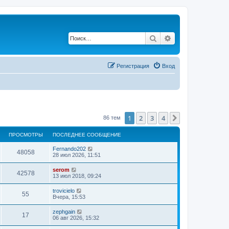
Поиск
Расширенный по
Регистрация
Вход
1
2
3
4
След.
86 тем
ПРОСМОТРЫ
ПОСЛЕДНЕЕ СООБЩЕНИЕ
Fernando202
48058
28 июл 2026, 11:51
serom
42578
13 июл 2018, 09:24
trovicielo
55
Вчера, 15:53
zephgain
17
06 авг 2026, 15:32