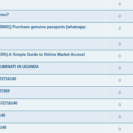
0
timo?
0
2050601] Purchase genuine passports [whatsapp:
0
0
S)-A Simple Guide to Online Market Access!
0
LUMINATI IN UGANDA
0
72716140
0
27269
0
72716140
0
140
0
140
0