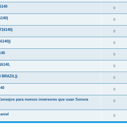
6140
0
140)
0
16140)
0
6140))
0
140
0
6140,
0
 BRAZIL))
0
40
0
-Consejos para nuevos inversores que usan Sonora
0
aniel
0