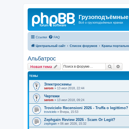
Грузоподъёмные
Всё о грузоподъёмных кранах
Ссылки
FAQ
Центральный сайт
Список форумов
Краны портальн
Альбатрос
Поиск
Рас
Новая тема
ТЕМЫ
Электросхемы
serom
»
13 июл 2018, 22:44
Чертежи
serom
»
13 июл 2018, 09:24
Trovicielo Recensioni 2026 - Truffa o legittimo?
trovicielo
»
Вчера, 15:53
Zephgain Review 2026 - Scam Or Legit?
zephgain
»
06 авг 2026, 15:32