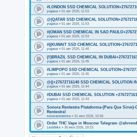
#LONDON SSD CHEMICAL SOLUTION+2767271
yugasa
»
01 авг 2026, 11:53
@(QATAR SSD CHEMICAL SOLUTION+27672716
yugasa
»
01 авг 2026, 11:53
#(OMAN SSD CHEMICAL IN SAO PAULO+276727
yugasa
»
01 авг 2026, 11:53
#((KUWAIT SSD CHEMICAL SOLUTION+2767271
yugasa
»
01 авг 2026, 11:46
(!!)BRAZIL SSD CHEMICAL IN DUBAI+27672716
yugasa
»
01 авг 2026, 11:45
#LIMPOPO SSD CHEMICAL SOLUTION+2767271
yugasa
»
01 авг 2026, 11:45
@((+27672716140 SSD CHEMICAL SOLUTION IN
yugasa
»
01 авг 2026, 11:44
#DUBAI SSD CHEMICAL SOLUTION +276727161
yugasa
»
01 авг 2026, 11:43
Sonora Rentestra Plataforma-{Para Que Sirve}
Rentestra!
sonorarentestra
»
31 июл 2026, 15:56
Order THC Vape in Moscow Telegram @ahrrend
Lestdnks
»
30 июл 2026, 19:23