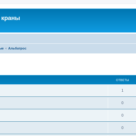
 краны
ые
Альбатрос
ширенный поиск
ОТВЕТЫ
1
0
0
0