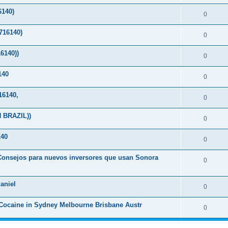
140)
0
16140)
0
6140))
0
140
0
6140,
0
 BRAZIL))
0
40
0
-Consejos para nuevos inversores que usan Sonora
0
aniel
0
Cocaine in Sydney Melbourne Brisbane Austr
0