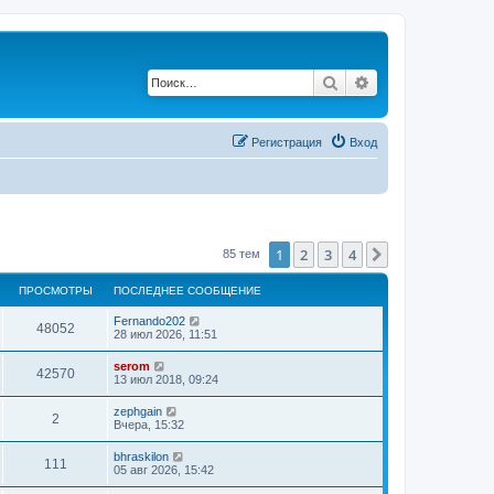
Поиск
Расширенный по
Регистрация
Вход
1
2
3
4
След.
85 тем
ПРОСМОТРЫ
ПОСЛЕДНЕЕ СООБЩЕНИЕ
Fernando202
48052
28 июл 2026, 11:51
serom
42570
13 июл 2018, 09:24
zephgain
2
Вчера, 15:32
bhraskilon
111
05 авг 2026, 15:42