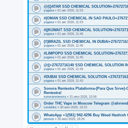
@(QATAR SSD CHEMICAL SOLUTION+27672716
yugasa
»
01 авг 2026, 11:53
#(OMAN SSD CHEMICAL IN SAO PAULO+276727
yugasa
»
01 авг 2026, 11:53
#((KUWAIT SSD CHEMICAL SOLUTION+2767271
yugasa
»
01 авг 2026, 11:46
(!!)BRAZIL SSD CHEMICAL IN DUBAI+27672716
yugasa
»
01 авг 2026, 11:45
#LIMPOPO SSD CHEMICAL SOLUTION+2767271
yugasa
»
01 авг 2026, 11:45
@((+27672716140 SSD CHEMICAL SOLUTION IN
yugasa
»
01 авг 2026, 11:44
#DUBAI SSD CHEMICAL SOLUTION +276727161
yugasa
»
01 авг 2026, 11:43
Sonora Rentestra Plataforma-{Para Que Sirve}
Rentestra!
sonorarentestra
»
31 июл 2026, 15:56
Order THC Vape in Moscow Telegram @ahrrend
Lestdnks
»
30 июл 2026, 19:23
WhatsApp +1(581) 942-4296 Buy Weed Hashish 
penson
»
30 июл 2026, 18:26