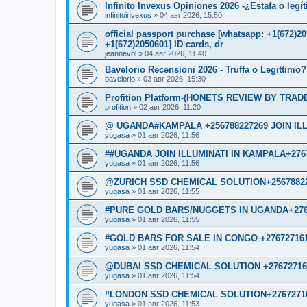
Infinito Invexus Opiniones 2026 -¿Estafa o legí
infinitoinvexus
»
04 авг 2026, 15:50
official passport purchase [whatsapp: +1(672)
+1(672)2050601] ID cards, dr
jeannevol
»
04 авг 2026, 11:40
Bavelorio Recensioni 2026 - Truffa o Legittimo?
bavelorio
»
03 авг 2026, 15:30
Profition Platform-(HONETS REVIEW BY TRADER
profition
»
02 авг 2026, 11:20
@ UGANDA#KAMPALA +256788227269 JOIN IL
yugasa
»
01 авг 2026, 11:56
##UGANDA JOIN ILLUMINATI IN KAMPALA+276
yugasa
»
01 авг 2026, 11:56
@ZURICH SSD CHEMICAL SOLUTION+2567882
yugasa
»
01 авг 2026, 11:55
#PURE GOLD BARS/NUGGETS IN UGANDA+276
yugasa
»
01 авг 2026, 11:55
#GOLD BARS FOR SALE IN CONGO +27672716
yugasa
»
01 авг 2026, 11:54
@DUBAI SSD CHEMICAL SOLUTION +27672716
yugasa
»
01 авг 2026, 11:54
#LONDON SSD CHEMICAL SOLUTION+2767271
yugasa
»
01 авг 2026, 11:53