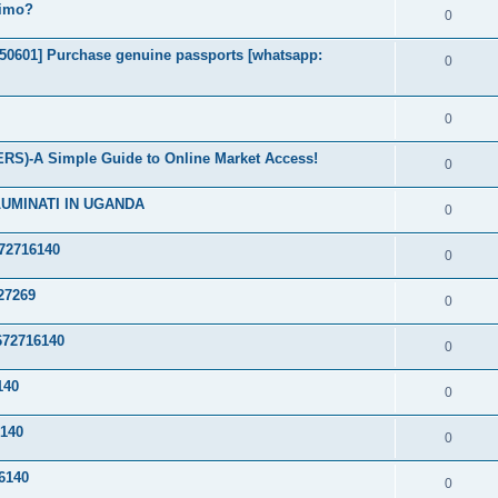
timo?
0
2050601] Purchase genuine passports [whatsapp:
0
0
S)-A Simple Guide to Online Market Access!
0
LUMINATI IN UGANDA
0
72716140
0
27269
0
72716140
0
140
0
140
0
6140
0