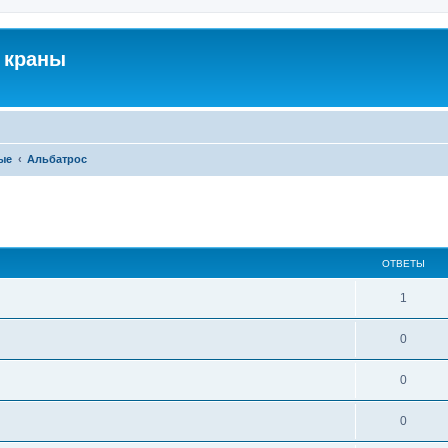
 краны
ые
Альбатрос
ширенный поиск
ОТВЕТЫ
1
0
0
0