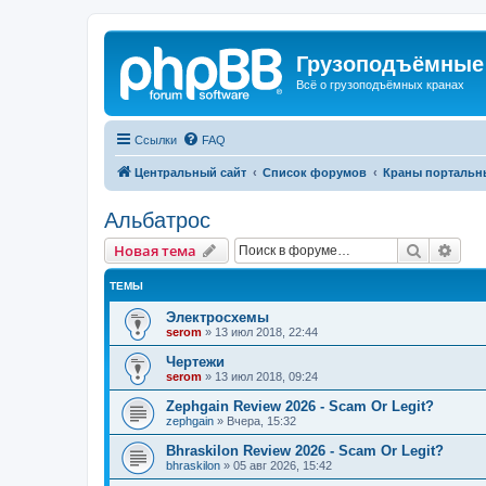
Грузоподъёмные
Всё о грузоподъёмных кранах
Ссылки
FAQ
Центральный сайт
Список форумов
Краны портальн
Альбатрос
Поиск
Рас
Новая тема
ТЕМЫ
Электросхемы
serom
»
13 июл 2018, 22:44
Чертежи
serom
»
13 июл 2018, 09:24
Zephgain Review 2026 - Scam Or Legit?
zephgain
»
Вчера, 15:32
Bhraskilon Review 2026 - Scam Or Legit?
bhraskilon
»
05 авг 2026, 15:42