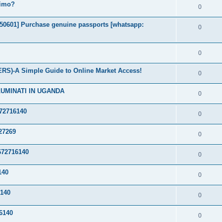
timo?
0
2050601] Purchase genuine passports [whatsapp:
0
0
S)-A Simple Guide to Online Market Access!
0
LUMINATI IN UGANDA
0
72716140
0
27269
0
72716140
0
140
0
140
0
6140
0