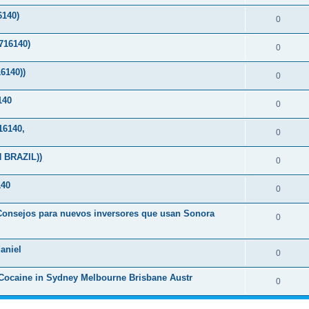
140)
0
16140)
0
6140))
0
140
0
6140,
0
 BRAZIL))
0
40
0
-Consejos para nuevos inversores que usan Sonora
0
aniel
0
Cocaine in Sydney Melbourne Brisbane Austr
0