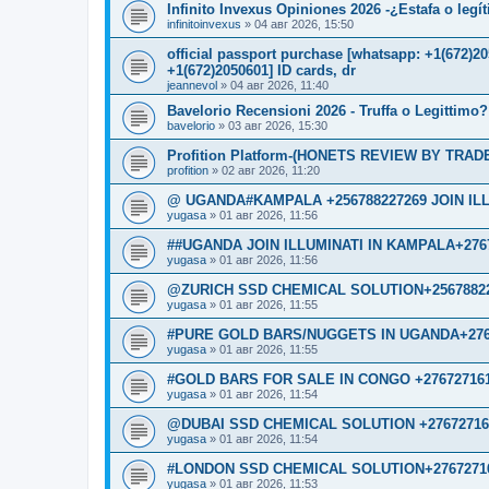
Infinito Invexus Opiniones 2026 -¿Estafa o legí
infinitoinvexus
»
04 авг 2026, 15:50
official passport purchase [whatsapp: +1(672)
+1(672)2050601] ID cards, dr
jeannevol
»
04 авг 2026, 11:40
Bavelorio Recensioni 2026 - Truffa o Legittimo?
bavelorio
»
03 авг 2026, 15:30
Profition Platform-(HONETS REVIEW BY TRADER
profition
»
02 авг 2026, 11:20
@ UGANDA#KAMPALA +256788227269 JOIN IL
yugasa
»
01 авг 2026, 11:56
##UGANDA JOIN ILLUMINATI IN KAMPALA+276
yugasa
»
01 авг 2026, 11:56
@ZURICH SSD CHEMICAL SOLUTION+2567882
yugasa
»
01 авг 2026, 11:55
#PURE GOLD BARS/NUGGETS IN UGANDA+276
yugasa
»
01 авг 2026, 11:55
#GOLD BARS FOR SALE IN CONGO +27672716
yugasa
»
01 авг 2026, 11:54
@DUBAI SSD CHEMICAL SOLUTION +27672716
yugasa
»
01 авг 2026, 11:54
#LONDON SSD CHEMICAL SOLUTION+2767271
yugasa
»
01 авг 2026, 11:53