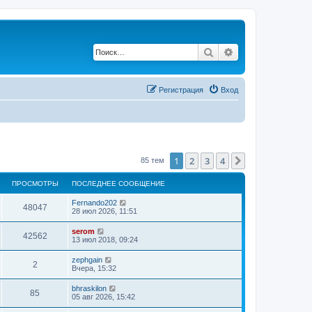
Поиск
Расширенный по
Регистрация
Вход
1
2
3
4
След.
85 тем
ПРОСМОТРЫ
ПОСЛЕДНЕЕ СООБЩЕНИЕ
Fernando202
48047
28 июл 2026, 11:51
serom
42562
13 июл 2018, 09:24
zephgain
2
Вчера, 15:32
bhraskilon
85
05 авг 2026, 15:42