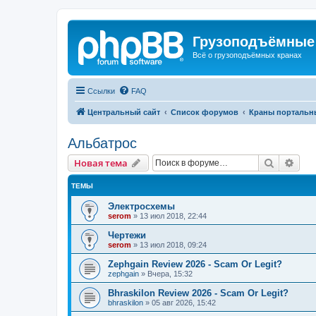
Грузоподъёмные
Всё о грузоподъёмных кранах
Ссылки
FAQ
Центральный сайт
Список форумов
Краны портальн
Альбатрос
Поиск
Рас
Новая тема
ТЕМЫ
Электросхемы
serom
»
13 июл 2018, 22:44
Чертежи
serom
»
13 июл 2018, 09:24
Zephgain Review 2026 - Scam Or Legit?
zephgain
»
Вчера, 15:32
Bhraskilon Review 2026 - Scam Or Legit?
bhraskilon
»
05 авг 2026, 15:42