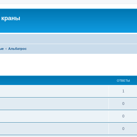
 краны
ые
Альбатрос
ширенный поиск
ОТВЕТЫ
1
0
0
0