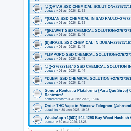
@(QATAR SSD CHEMICAL SOLUTION+27672716
yugasa
»
01 авг 2026, 11:53
#(OMAN SSD CHEMICAL IN SAO PAULO+276727
yugasa
»
01 авг 2026, 11:53
#((KUWAIT SSD CHEMICAL SOLUTION+2767271
yugasa
»
01 авг 2026, 11:46
(!!)BRAZIL SSD CHEMICAL IN DUBAI+27672716
yugasa
»
01 авг 2026, 11:45
#LIMPOPO SSD CHEMICAL SOLUTION+2767271
yugasa
»
01 авг 2026, 11:45
@((+27672716140 SSD CHEMICAL SOLUTION IN
yugasa
»
01 авг 2026, 11:44
#DUBAI SSD CHEMICAL SOLUTION +276727161
yugasa
»
01 авг 2026, 11:43
Sonora Rentestra Plataforma-{Para Que Sirve}
Rentestra!
sonorarentestra
»
31 июл 2026, 15:56
Order THC Vape in Moscow Telegram @ahrrend
Lestdnks
»
30 июл 2026, 19:23
WhatsApp +1(581) 942-4296 Buy Weed Hashish 
penson
»
30 июл 2026, 18:26