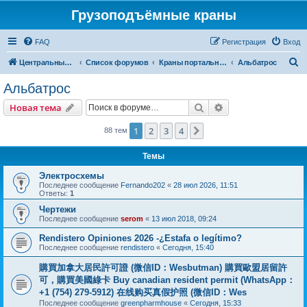
Грузоподъёмные краны
FAQ
Регистрация
Вход
П
Центральный сайт
Список форумов
Краны портальные
Альбатрос
о
Альбатрос
и
Поиск
Расширенный пои
Новая тема
с
к
1
2
3
4
След.
88 тем
Темы
Электросхемы
Последнее сообщение
Fernando202
«
28 июл 2026, 11:51
Ответы:
1
Чертежи
Последнее сообщение
serom
«
13 июл 2018, 09:24
Rendistero Opiniones 2026 -¿Estafa o legítimo?
Последнее сообщение
rendistero
«
Сегодня, 15:40
購買加拿大居民許可證 (微信ID：Wesbutman) 購買歐盟居留許
可，購買美國綠卡 Buy canadian resident permit (WhatsApp：
+1 (754) 279-5912) 在线购买真假护照 (微信ID：Wes
Последнее сообщение
greenpharmhouse
«
Сегодня, 15:33