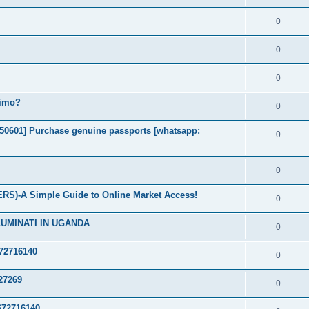
0
0
0
timo?
0
2050601] Purchase genuine passports [whatsapp:
0
0
S)-A Simple Guide to Online Market Access!
0
LUMINATI IN UGANDA
0
72716140
0
27269
0
72716140