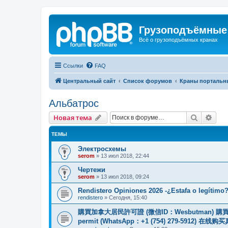
Грузоподъёмные
Всё о грузоподъёмных кранах
Ссылки
FAQ
Центральный сайт
Список форумов
Краны портальн
Альбатрос
Поиск
Рас
Новая тема
ТЕМЫ
Электросхемы
serom
»
13 июл 2018, 22:44
Чертежи
serom
»
13 июл 2018, 09:24
Rendistero Opiniones 2026 -¿Estafa o legítimo
rendistero
»
Сегодня, 15:40
購買加拿大居民許可證 (微信ID：Wesbutman) 購買歐
permit (WhatsApp：+1 (754) 279-5912) 在