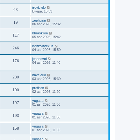
trovicielo
63
Вчера, 15:53
zephgain
19
06 авг 2026, 15:32
bhraskilon
117
05 авг 2026, 15:42
infinitoinvexus
246
04 авг 2026, 15:50
jeannevol
176
04 авг 2026, 11:40
bavelorio
230
03 авг 2026, 15:30
profition
190
02 авг 2026, 11:20
yugasa
197
01 авг 2026, 11:56
yugasa
193
01 авг 2026, 11:56
yugasa
158
01 авг 2026, 11:55
yugasa