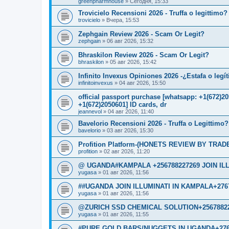
greenpharmhouse
»
Сегодня, 15:33
Trovicielo Recensioni 2026 - Truffa o legittimo?
trovicielo
»
Вчера, 15:53
Zephgain Review 2026 - Scam Or Legit?
zephgain
»
06 авг 2026, 15:32
Bhraskilon Review 2026 - Scam Or Legit?
bhraskilon
»
05 авг 2026, 15:42
Infinito Invexus Opiniones 2026 -¿Estafa o legí
infinitoinvexus
»
04 авг 2026, 15:50
official passport purchase [whatsapp: +1(672)
+1(672)2050601] ID cards, dr
jeannevol
»
04 авг 2026, 11:40
Bavelorio Recensioni 2026 - Truffa o Legittimo?
bavelorio
»
03 авг 2026, 15:30
Profition Platform-(HONETS REVIEW BY TRADER
profition
»
02 авг 2026, 11:20
@ UGANDA#KAMPALA +256788227269 JOIN IL
yugasa
»
01 авг 2026, 11:56
##UGANDA JOIN ILLUMINATI IN KAMPALA+276
yugasa
»
01 авг 2026, 11:56
@ZURICH SSD CHEMICAL SOLUTION+2567882
yugasa
»
01 авг 2026, 11:55
#PURE GOLD BARS/NUGGETS IN UGANDA+276