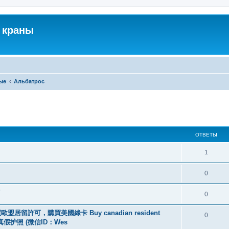
 краны
ые
Альбатрос
ширенный поиск
ОТВЕТЫ
1
0
?
0
盟居留許可，購買美國綠卡 Buy canadian resident
0
线购买真假护照 (微信ID：Wes