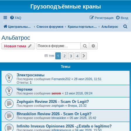
Грузоподъёмные краны
FAQ
Регистрация
Вход
П
Центральный сайт
Список форумов
Краны портальные
Альбатрос
о
Альбатрос
и
Поиск
Расширенный пои
Новая тема
с
к
1
2
3
4
След.
85 тем
Темы
Электросхемы
Последнее сообщение
Fernando202
«
28 июл 2026, 11:51
Ответы:
1
Чертежи
Последнее сообщение
serom
«
13 июл 2018, 09:24
Zephgain Review 2026 - Scam Or Legit?
Последнее сообщение
zephgain
«
Вчера, 15:32
Bhraskilon Review 2026 - Scam Or Legit?
Последнее сообщение
bhraskilon
«
05 авг 2026, 15:42
Infinito Invexus Opiniones 2026 -¿Estafa o legítimo?
Последнее сообщение
infinitoinvexus
«
04 авг 2026, 15:50