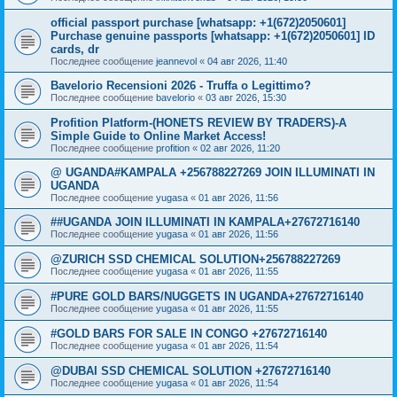
official passport purchase [whatsapp: +1(672)2050601]
Purchase genuine passports [whatsapp: +1(672)2050601] ID
cards, dr
Последнее сообщение
jeannevol
«
04 авг 2026, 11:40
Bavelorio Recensioni 2026 - Truffa o Legittimo?
Последнее сообщение
bavelorio
«
03 авг 2026, 15:30
Profition Platform-(HONETS REVIEW BY TRADERS)-A
Simple Guide to Online Market Access!
Последнее сообщение
profition
«
02 авг 2026, 11:20
@ UGANDA#KAMPALA +256788227269 JOIN ILLUMINATI IN
UGANDA
Последнее сообщение
yugasa
«
01 авг 2026, 11:56
##UGANDA JOIN ILLUMINATI IN KAMPALA+27672716140
Последнее сообщение
yugasa
«
01 авг 2026, 11:56
@ZURICH SSD CHEMICAL SOLUTION+256788227269
Последнее сообщение
yugasa
«
01 авг 2026, 11:55
#PURE GOLD BARS/NUGGETS IN UGANDA+27672716140
Последнее сообщение
yugasa
«
01 авг 2026, 11:55
#GOLD BARS FOR SALE IN CONGO +27672716140
Последнее сообщение
yugasa
«
01 авг 2026, 11:54
@DUBAI SSD CHEMICAL SOLUTION +27672716140
Последнее сообщение
yugasa
«
01 авг 2026, 11:54