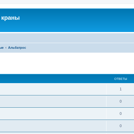
 краны
ые
Альбатрос
ширенный поиск
ОТВЕТЫ
1
0
0
0