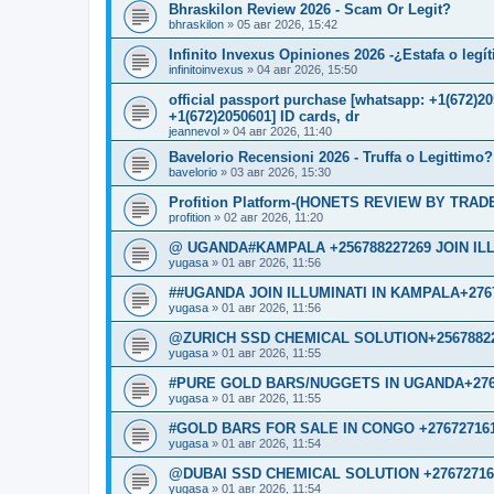
Bhraskilon Review 2026 - Scam Or Legit?
bhraskilon
»
05 авг 2026, 15:42
Infinito Invexus Opiniones 2026 -¿Estafa o legí
infinitoinvexus
»
04 авг 2026, 15:50
official passport purchase [whatsapp: +1(672)
+1(672)2050601] ID cards, dr
jeannevol
»
04 авг 2026, 11:40
Bavelorio Recensioni 2026 - Truffa o Legittimo?
bavelorio
»
03 авг 2026, 15:30
Profition Platform-(HONETS REVIEW BY TRADER
profition
»
02 авг 2026, 11:20
@ UGANDA#KAMPALA +256788227269 JOIN IL
yugasa
»
01 авг 2026, 11:56
##UGANDA JOIN ILLUMINATI IN KAMPALA+276
yugasa
»
01 авг 2026, 11:56
@ZURICH SSD CHEMICAL SOLUTION+2567882
yugasa
»
01 авг 2026, 11:55
#PURE GOLD BARS/NUGGETS IN UGANDA+276
yugasa
»
01 авг 2026, 11:55
#GOLD BARS FOR SALE IN CONGO +27672716
yugasa
»
01 авг 2026, 11:54
@DUBAI SSD CHEMICAL SOLUTION +27672716
yugasa
»
01 авг 2026, 11:54