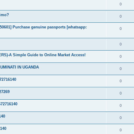
0
timo?
0
2050601] Purchase genuine passports [whatsapp:
0
0
S)-A Simple Guide to Online Market Access!
0
LUMINATI IN UGANDA
0
72716140
0
27269
0
72716140
0
140
0
140
0