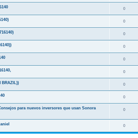
6140
0
140)
0
16140)
0
6140))
0
140
0
6140,
0
 BRAZIL))
0
40
0
-Consejos para nuevos inversores que usan Sonora
0
aniel
0