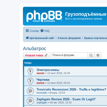
Грузоподъёмные
Всё о грузоподъёмных кранах
Ссылки
FAQ
Центральный сайт
Список форумов
Краны портальн
Альбатрос
Поиск
Рас
Новая тема
ТЕМЫ
Электросхемы
serom
»
13 июл 2018, 22:44
Чертежи
serom
»
13 июл 2018, 09:24
Trovicielo Recensioni 2026 - Truffa o legittimo?
trovicielo
»
Вчера, 15:53
Zephgain Review 2026 - Scam Or Legit?
zephgain
»
06 авг 2026, 15:32