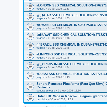
#LONDON SSD CHEMICAL SOLUTION+2767271
yugasa
»
01 авг 2026, 11:53
@(QATAR SSD CHEMICAL SOLUTION+27672716
yugasa
»
01 авг 2026, 11:53
#(OMAN SSD CHEMICAL IN SAO PAULO+276727
yugasa
»
01 авг 2026, 11:53
#((KUWAIT SSD CHEMICAL SOLUTION+2767271
yugasa
»
01 авг 2026, 11:46
(!!)BRAZIL SSD CHEMICAL IN DUBAI+27672716
yugasa
»
01 авг 2026, 11:45
#LIMPOPO SSD CHEMICAL SOLUTION+2767271
yugasa
»
01 авг 2026, 11:45
@((+27672716140 SSD CHEMICAL SOLUTION IN
yugasa
»
01 авг 2026, 11:44
#DUBAI SSD CHEMICAL SOLUTION +276727161
yugasa
»
01 авг 2026, 11:43
Sonora Rentestra Plataforma-{Para Que Sirve}
Rentestra!
sonorarentestra
»
31 июл 2026, 15:56
Order THC Vape in Moscow Telegram @ahrrend
Lestdnks
»
30 июл 2026, 19:23