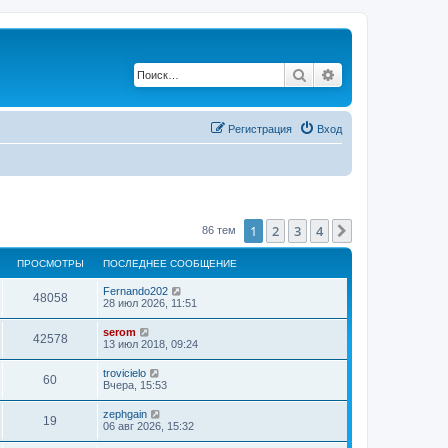
Поиск
Расширенный по
Регистрация
Вход
1
2
3
4
След.
86 тем
ПРОСМОТРЫ
ПОСЛЕДНЕЕ СООБЩЕНИЕ
Fernando202
48058
28 июл 2026, 11:51
serom
42578
13 июл 2018, 09:24
trovicielo
60
Вчера, 15:53
zephgain
19
06 авг 2026, 15:32