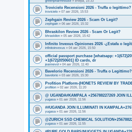
greenpharmhouse
»
Вчера, 15:33
Trovicielo Recensioni 2026 - Truffa o legittimo?
trovicielo
»
07 авг 2026, 15:53
Zephgain Review 2026 - Scam Or Legit?
zephgain
»
06 авг 2026, 15:32
Bhraskilon Review 2026 - Scam Or Legit?
bhraskilon
»
05 авг 2026, 15:42
Infinito Invexus Opiniones 2026 -¿Estafa o legí
infinitoinvexus
»
04 авг 2026, 15:50
official passport purchase [whatsapp: +1(672)
+1(672)2050601] ID cards, dr
jeannevol
»
04 авг 2026, 11:40
Bavelorio Recensioni 2026 - Truffa o Legittimo?
bavelorio
»
03 авг 2026, 15:30
Profition Platform-(HONETS REVIEW BY TRADER
profition
»
02 авг 2026, 11:20
@ UGANDA#KAMPALA +256788227269 JOIN IL
yugasa
»
01 авг 2026, 11:56
##UGANDA JOIN ILLUMINATI IN KAMPALA+276
yugasa
»
01 авг 2026, 11:56
@ZURICH SSD CHEMICAL SOLUTION+2567882
yugasa
»
01 авг 2026, 11:55
#PURE GOLD BARS/NUGGETS IN UGANDA+276