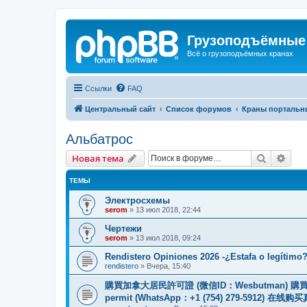
Грузоподъёмные
Всё о грузоподъёмных кранах
Ссылки
FAQ
Центральный сайт
Список форумов
Краны портальн
Альбатрос
Поиск
Рас
Новая тема
ТЕМЫ
Электросхемы
serom
»
13 июл 2018, 22:44
Чертежи
serom
»
13 июл 2018, 09:24
Rendistero Opiniones 2026 -¿Estafa o legítimo
rendistero
»
Вчера, 15:40
購買加拿大居民許可證 (微信ID：Wesbutman) 購買歐
permit (WhatsApp：+1 (754) 279-5912) 在