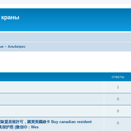
 краны
ые
Альбатрос
ширенный поиск
ОТВЕТЫ
1
0
?
0
盟居留許可，購買美國綠卡 Buy canadian resident
0
线购买真假护照 (微信ID：Wes