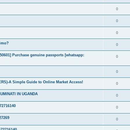
0
0
0
timo?
0
2050601] Purchase genuine passports [whatsapp:
0
0
S)-A Simple Guide to Online Market Access!
0
LUMINATI IN UGANDA
0
72716140
0
27269
0
72716140