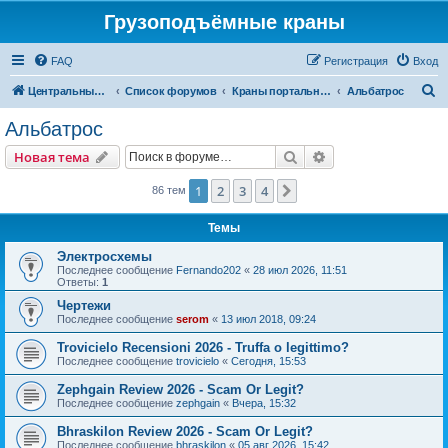
Грузоподъёмные краны
FAQ
Регистрация
Вход
П
Центральный сайт
Список форумов
Краны портальные
Альбатрос
о
Альбатрос
и
Поиск
Расширенный пои
Новая тема
с
к
1
2
3
4
След.
86 тем
Темы
Электросхемы
Последнее сообщение
Fernando202
«
28 июл 2026, 11:51
Ответы:
1
Чертежи
Последнее сообщение
serom
«
13 июл 2018, 09:24
Trovicielo Recensioni 2026 - Truffa o legittimo?
Последнее сообщение
trovicielo
«
Сегодня, 15:53
Zephgain Review 2026 - Scam Or Legit?
Последнее сообщение
zephgain
«
Вчера, 15:32
Bhraskilon Review 2026 - Scam Or Legit?
Последнее сообщение
bhraskilon
«
05 авг 2026, 15:42