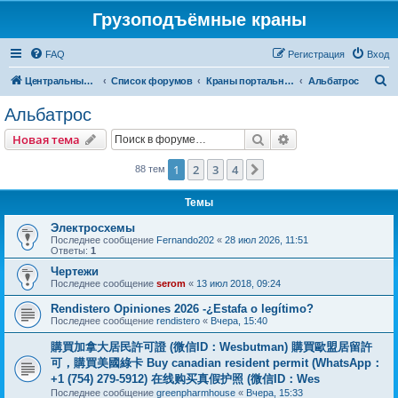
Грузоподъёмные краны
FAQ
Регистрация
Вход
П
Центральный сайт
Список форумов
Краны портальные
Альбатрос
о
Альбатрос
и
Поиск
Расширенный пои
Новая тема
с
к
1
2
3
4
След.
88 тем
Темы
Электросхемы
Последнее сообщение
Fernando202
«
28 июл 2026, 11:51
Ответы:
1
Чертежи
Последнее сообщение
serom
«
13 июл 2018, 09:24
Rendistero Opiniones 2026 -¿Estafa o legítimo?
Последнее сообщение
rendistero
«
Вчера, 15:40
購買加拿大居民許可證 (微信ID：Wesbutman) 購買歐盟居留許
可，購買美國綠卡 Buy canadian resident permit (WhatsApp：
+1 (754) 279-5912) 在线购买真假护照 (微信ID：Wes
Последнее сообщение
greenpharmhouse
«
Вчера, 15:33