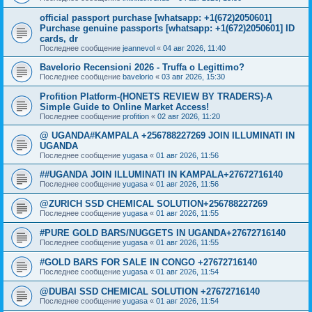
official passport purchase [whatsapp: +1(672)2050601]
Purchase genuine passports [whatsapp: +1(672)2050601] ID
cards, dr
Последнее сообщение
jeannevol
«
04 авг 2026, 11:40
Bavelorio Recensioni 2026 - Truffa o Legittimo?
Последнее сообщение
bavelorio
«
03 авг 2026, 15:30
Profition Platform-(HONETS REVIEW BY TRADERS)-A
Simple Guide to Online Market Access!
Последнее сообщение
profition
«
02 авг 2026, 11:20
@ UGANDA#KAMPALA +256788227269 JOIN ILLUMINATI IN
UGANDA
Последнее сообщение
yugasa
«
01 авг 2026, 11:56
##UGANDA JOIN ILLUMINATI IN KAMPALA+27672716140
Последнее сообщение
yugasa
«
01 авг 2026, 11:56
@ZURICH SSD CHEMICAL SOLUTION+256788227269
Последнее сообщение
yugasa
«
01 авг 2026, 11:55
#PURE GOLD BARS/NUGGETS IN UGANDA+27672716140
Последнее сообщение
yugasa
«
01 авг 2026, 11:55
#GOLD BARS FOR SALE IN CONGO +27672716140
Последнее сообщение
yugasa
«
01 авг 2026, 11:54
@DUBAI SSD CHEMICAL SOLUTION +27672716140
Последнее сообщение
yugasa
«
01 авг 2026, 11:54