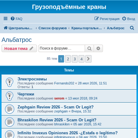
Грузоподъёмные краны
FAQ
Регистрация
Вход
П
Центральный сайт
Список форумов
Краны портальные
Альбатрос
о
Альбатрос
и
Поиск
Расширенный пои
Новая тема
с
к
1
2
3
4
След.
85 тем
Темы
Электросхемы
Последнее сообщение
Fernando202
«
28 июл 2026, 11:51
Ответы:
1
Чертежи
Последнее сообщение
serom
«
13 июл 2018, 09:24
Zephgain Review 2026 - Scam Or Legit?
Последнее сообщение
zephgain
«
Вчера, 15:32
Bhraskilon Review 2026 - Scam Or Legit?
Последнее сообщение
bhraskilon
«
05 авг 2026, 15:42
Infinito Invexus Opiniones 2026 -¿Estafa o legítimo?
Последнее сообщение
infinitoinvexus
«
04 авг 2026, 15:50