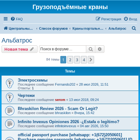
Грузоподъёмные краны
FAQ
Регистрация
Вход
П
Центральный сайт
Список форумов
Краны портальные
Альбатрос
о
Альбатрос
и
Поиск
Расширенный пои
Новая тема
с
к
1
2
3
4
След.
84 темы
Темы
Электросхемы
Последнее сообщение
Fernando202
«
28 июл 2026, 11:51
Ответы:
1
Чертежи
Последнее сообщение
serom
«
13 июл 2018, 09:24
Bhraskilon Review 2026 - Scam Or Legit?
Последнее сообщение
bhraskilon
«
Вчера, 15:42
Infinito Invexus Opiniones 2026 -¿Estafa o legítimo?
Последнее сообщение
infinitoinvexus
«
04 авг 2026, 15:50
official passport purchase [whatsapp: +1(672)2050601]
Purchase genuine passports [whatsapp: +1(672)2050601] ID