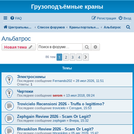
Грузоподъёмные краны
FAQ
Регистрация
Вход
П
Центральный сайт
Список форумов
Краны портальные
Альбатрос
о
Альбатрос
и
Поиск
Расширенный пои
Новая тема
с
к
1
2
3
4
След.
86 тем
Темы
Электросхемы
Последнее сообщение
Fernando202
«
28 июл 2026, 11:51
Ответы:
1
Чертежи
Последнее сообщение
serom
«
13 июл 2018, 09:24
Trovicielo Recensioni 2026 - Truffa o legittimo?
Последнее сообщение
trovicielo
«
Сегодня, 15:53
Zephgain Review 2026 - Scam Or Legit?
Последнее сообщение
zephgain
«
Вчера, 15:32
Bhraskilon Review 2026 - Scam Or Legit?
Последнее сообщение
bhraskilon
«
05 авг 2026, 15:42