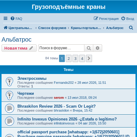
Грузоподъёмные краны
FAQ
Регистрация
Вход
П
Центральный сайт
Список форумов
Краны портальные
Альбатрос
о
Альбатрос
и
Поиск
Расширенный пои
Новая тема
с
к
1
2
3
4
След.
84 темы
Темы
Электросхемы
Последнее сообщение
Fernando202
«
28 июл 2026, 11:51
Ответы:
1
Чертежи
Последнее сообщение
serom
«
13 июл 2018, 09:24
Bhraskilon Review 2026 - Scam Or Legit?
Последнее сообщение
bhraskilon
«
Вчера, 15:42
Infinito Invexus Opiniones 2026 -¿Estafa o legítimo?
Последнее сообщение
infinitoinvexus
«
04 авг 2026, 15:50
official passport purchase [whatsapp: +1(672)2050601]
Purchase genuine passports [whatsapp: +1(672)2050601] ID