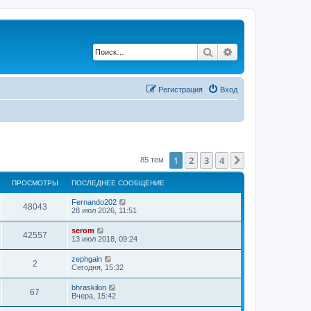
Поиск
Расширенный по
Регистрация
Вход
1
2
3
4
След.
85 тем
ПРОСМОТРЫ
ПОСЛЕДНЕЕ СООБЩЕНИЕ
Fernando202
48043
28 июл 2026, 11:51
serom
42557
13 июл 2018, 09:24
zephgain
2
Сегодня, 15:32
bhraskilon
67
Вчера, 15:42