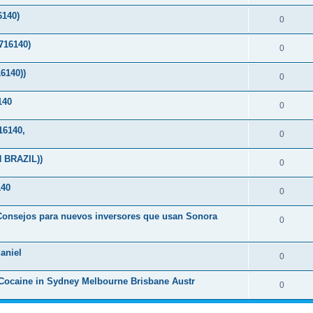
140)
0
16140)
0
6140))
0
140
0
6140,
0
 BRAZIL))
0
40
0
-Consejos para nuevos inversores que usan Sonora
0
aniel
0
Cocaine in Sydney Melbourne Brisbane Austr
0