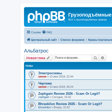
Грузоподъёмные
Всё о грузоподъёмных кранах
Ссылки
FAQ
Центральный сайт
Список форумов
Краны портальн
Альбатрос
Поиск
Рас
Новая тема
ТЕМЫ
Электросхемы
serom
»
13 июл 2018, 22:44
Чертежи
serom
»
13 июл 2018, 09:24
Zephgain Review 2026 - Scam Or Legit?
zephgain
»
Сегодня, 15:32
Bhraskilon Review 2026 - Scam Or Legit?
bhraskilon
»
Вчера, 15:42