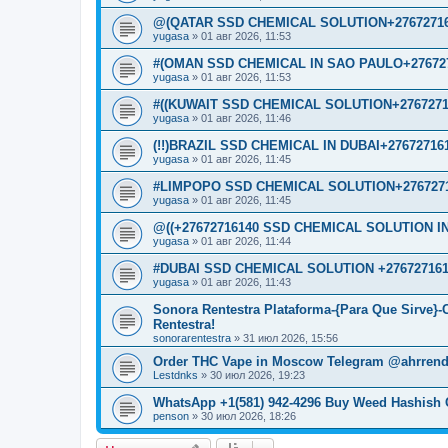
@(QATAR SSD CHEMICAL SOLUTION+27672716
yugasa
»
01 авг 2026, 11:53
#(OMAN SSD CHEMICAL IN SAO PAULO+276727
yugasa
»
01 авг 2026, 11:53
#((KUWAIT SSD CHEMICAL SOLUTION+2767271
yugasa
»
01 авг 2026, 11:46
(!!)BRAZIL SSD CHEMICAL IN DUBAI+27672716
yugasa
»
01 авг 2026, 11:45
#LIMPOPO SSD CHEMICAL SOLUTION+2767271
yugasa
»
01 авг 2026, 11:45
@((+27672716140 SSD CHEMICAL SOLUTION IN
yugasa
»
01 авг 2026, 11:44
#DUBAI SSD CHEMICAL SOLUTION +276727161
yugasa
»
01 авг 2026, 11:43
Sonora Rentestra Plataforma-{Para Que Sirve}
Rentestra!
sonorarentestra
»
31 июл 2026, 15:56
Order THC Vape in Moscow Telegram @ahrrend
Lestdnks
»
30 июл 2026, 19:23
WhatsApp +1(581) 942-4296 Buy Weed Hashish 
penson
»
30 июл 2026, 18:26