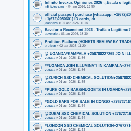
Infinito Invexus Opiniones 2026 -¿Estafa o legí
infinitoinvexus
»
04 авг 2026, 15:50
official passport purchase [whatsapp: +1(672)
+1(672)2050601] ID cards, dr
jeannevol
»
04 авг 2026, 11:40
Bavelorio Recensioni 2026 - Truffa o Legittimo?
bavelorio
»
03 авг 2026, 15:30
Profition Platform-(HONETS REVIEW BY TRADER
profition
»
02 авг 2026, 11:20
@ UGANDA#KAMPALA +256788227269 JOIN IL
yugasa
»
01 авг 2026, 11:56
##UGANDA JOIN ILLUMINATI IN KAMPALA+276
yugasa
»
01 авг 2026, 11:56
@ZURICH SSD CHEMICAL SOLUTION+2567882
yugasa
»
01 авг 2026, 11:55
#PURE GOLD BARS/NUGGETS IN UGANDA+276
yugasa
»
01 авг 2026, 11:55
#GOLD BARS FOR SALE IN CONGO +27672716
yugasa
»
01 авг 2026, 11:54
@DUBAI SSD CHEMICAL SOLUTION +27672716
yugasa
»
01 авг 2026, 11:54
#LONDON SSD CHEMICAL SOLUTION+2767271
yugasa
»
01 авг 2026, 11:53