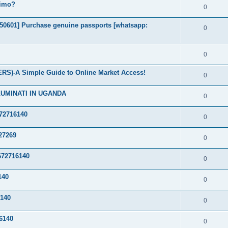
timo?
0
2050601] Purchase genuine passports [whatsapp:
0
0
S)-A Simple Guide to Online Market Access!
0
LUMINATI IN UGANDA
0
72716140
0
27269
0
72716140
0
140
0
140
0
6140
0