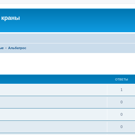
 краны
ые
Альбатрос
ширенный поиск
ОТВЕТЫ
1
0
0
0