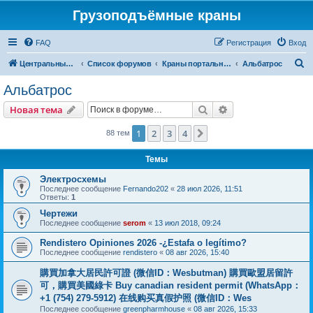
Грузоподъёмные краны
FAQ
Регистрация
Вход
П
Центральный сайт
Список форумов
Краны портальные
Альбатрос
о
Альбатрос
и
Поиск
Расширенный пои
Новая тема
с
к
1
2
3
4
След.
88 тем
Темы
Электросхемы
Последнее сообщение
Fernando202
«
28 июл 2026, 11:51
Ответы:
1
Чертежи
Последнее сообщение
serom
«
13 июл 2018, 09:24
Rendistero Opiniones 2026 -¿Estafa o legítimo?
Последнее сообщение
rendistero
«
08 авг 2026, 15:40
購買加拿大居民許可證 (微信ID：Wesbutman) 購買歐盟居留許
可，購買美國綠卡 Buy canadian resident permit (WhatsApp：
+1 (754) 279-5912) 在线购买真假护照 (微信ID：Wes
Последнее сообщение
greenpharmhouse
«
08 авг 2026, 15:33