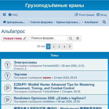
Грузоподъёмные краны
FAQ
Регистрация
Вход
П
Центральный сайт
Список форумов
Краны портальные
Альбатрос
о
Альбатрос
и
Поиск
Расширенный пои
Новая тема
с
к
1
2
3
4
След.
89 тем
Темы
Электросхемы
Последнее сообщение
Fernando202
«
28 июл 2026, 11:51
Ответы:
1
Чертежи
Последнее сообщение
serom
«
13 июл 2018, 09:24
EZBUFF: Mistfall Hunter Advanced Tips for Mastering
Movement, Timing, and Combat Control
Последнее сообщение
TurboSentinel
«
Сегодня, 09:35
Rendistero Opiniones 2026 -¿Estafa o legítimo?
Последнее сообщение
rendistero
«
08 авг 2026, 15:40
購買加拿大居民許可證 (微信ID：Wesbutman) 購買歐盟居留許