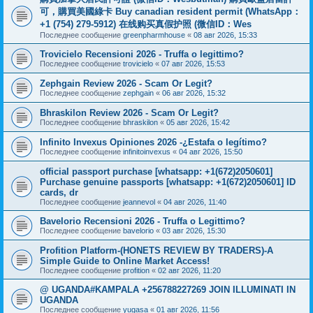
可，購買美國綠卡 Buy canadian resident permit (WhatsApp：
+1 (754) 279-5912) 在线购买真假护照 (微信ID：Wes
Последнее сообщение
greenpharmhouse
«
08 авг 2026, 15:33
Trovicielo Recensioni 2026 - Truffa o legittimo?
Последнее сообщение
trovicielo
«
07 авг 2026, 15:53
Zephgain Review 2026 - Scam Or Legit?
Последнее сообщение
zephgain
«
06 авг 2026, 15:32
Bhraskilon Review 2026 - Scam Or Legit?
Последнее сообщение
bhraskilon
«
05 авг 2026, 15:42
Infinito Invexus Opiniones 2026 -¿Estafa o legítimo?
Последнее сообщение
infinitoinvexus
«
04 авг 2026, 15:50
official passport purchase [whatsapp: +1(672)2050601]
Purchase genuine passports [whatsapp: +1(672)2050601] ID
cards, dr
Последнее сообщение
jeannevol
«
04 авг 2026, 11:40
Bavelorio Recensioni 2026 - Truffa o Legittimo?
Последнее сообщение
bavelorio
«
03 авг 2026, 15:30
Profition Platform-(HONETS REVIEW BY TRADERS)-A
Simple Guide to Online Market Access!
Последнее сообщение
profition
«
02 авг 2026, 11:20
@ UGANDA#KAMPALA +256788227269 JOIN ILLUMINATI IN
UGANDA
Последнее сообщение
yugasa
«
01 авг 2026, 11:56