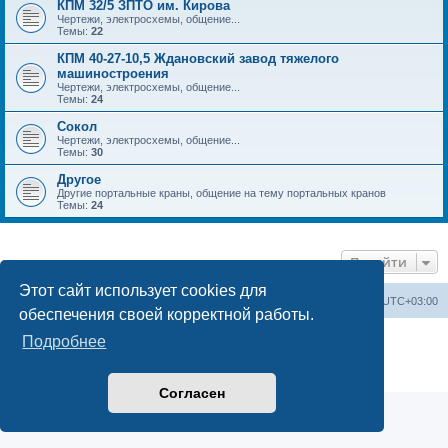
КПМ 32/5 ЗПТО им. Кирова
Чертежи, электросхемы, общение...
Темы:
22
КПМ 40-27-10,5 Ждановский завод тяжелого
машиностроения
Чертежи, электросхемы, общение...
Темы:
24
Сокол
Чертежи, электросхемы, общение...
Темы:
30
Другое
Другие портальные краны, общение на тему портальных кранов
Темы:
24
Перейти
Этот сайт использует cookies для
Центральный сайт
Список форумов
Часовой пояс:
UTC+03:00
обеспечения своей корректной работы.
Создано на основе
phpBB
® Forum Software © phpBB Limited
Подробнее
Русская поддержка phpBB
Конфиденциальность
|
Правила
Согласен