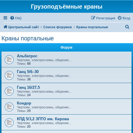
Грузоподъёмные краны
FAQ
Регистрация
Вход
П
Центральный сайт
Список форумов
Краны портальные
о
Краны портальные
и
Форум
с
к
Альбатрос
Чертежи, электросхемы, общение...
Темы:
88
Ганц 5/6–30
Чертежи, электросхемы, общение...
Темы:
38
Ганц 16/27,5
Чертежи, электросхемы, общение...
Темы:
24
Кондор
Чертежи, электросхемы, общение...
Темы:
29
КПД 5/3,2 ЗПТО им. Кирова
Чертежи, электросхемы, общение...
Темы:
20