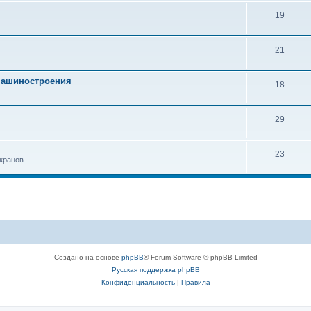
19
21
 машиностроения
18
29
23
кранов
Создано на основе
phpBB
® Forum Software © phpBB Limited
Русская поддержка phpBB
Конфиденциальность
|
Правила