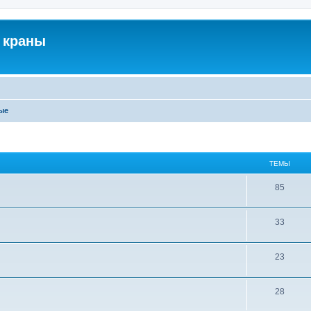
 краны
ые
ТЕМЫ
85
33
23
28