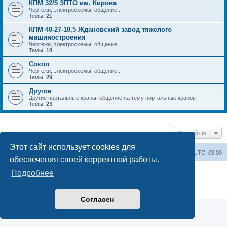
КПМ 32/5 ЗПТО им. Кирова
Чертежи, электросхемы, общение...
Темы:
21
КПМ 40-27-10,5 Ждановский завод тяжелого
машиностроения
Чертежи, электросхемы, общение...
Темы:
18
Сокол
Чертежи, электросхемы, общение...
Темы:
29
Другое
Другие портальные краны, общение на тему портальных кранов
Темы:
23
Перейти
Этот сайт использует cookies для
Центральный сайт
Список форумов
Часовой пояс:
UTC+03:00
обеспечения своей корректной работы.
Создано на основе
phpBB
® Forum Software © phpBB Limited
Подробнее
Русская поддержка phpBB
Конфиденциальность
|
Правила
Согласен