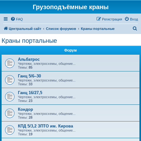
Грузоподъёмные краны
FAQ
Регистрация
Вход
П
Центральный сайт
Список форумов
Краны портальные
о
Краны портальные
и
Форум
с
к
Альбатрос
Чертежи, электросхемы, общение...
Темы:
85
Ганц 5/6–30
Чертежи, электросхемы, общение...
Темы:
33
Ганц 16/27,5
Чертежи, электросхемы, общение...
Темы:
23
Кондор
Чертежи, электросхемы, общение...
Темы:
28
КПД 5/3,2 ЗПТО им. Кирова
Чертежи, электросхемы, общение...
Темы:
19