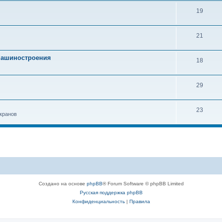
19
21
 машиностроения
18
29
23
кранов
Создано на основе
phpBB
® Forum Software © phpBB Limited
Русская поддержка phpBB
Конфиденциальность
|
Правила