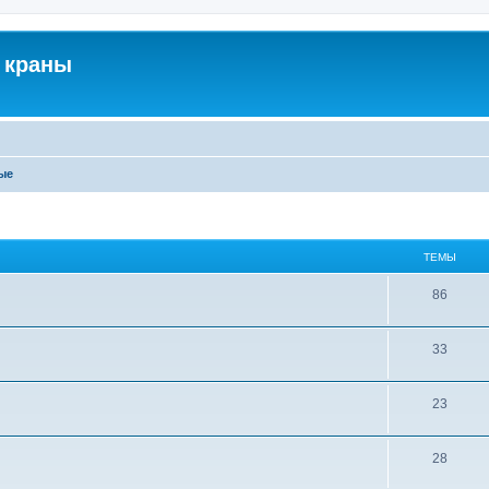
 краны
ые
ТЕМЫ
86
33
23
28