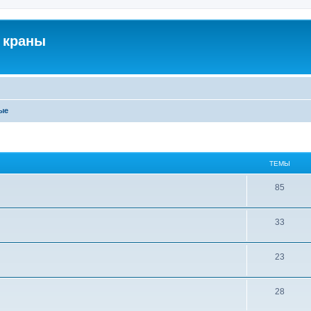
 краны
ые
ТЕМЫ
85
33
23
28