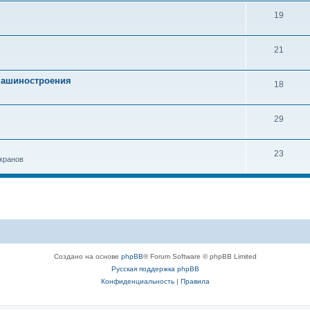
19
21
 машиностроения
18
29
23
кранов
Создано на основе
phpBB
® Forum Software © phpBB Limited
Русская поддержка phpBB
Конфиденциальность
|
Правила