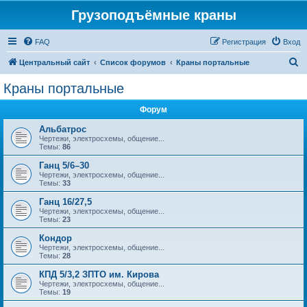
Грузоподъёмные краны
FAQ
Регистрация
Вход
П
Центральный сайт
Список форумов
Краны портальные
о
Краны портальные
и
Форум
с
к
Альбатрос
Чертежи, электросхемы, общение...
Темы:
86
Ганц 5/6–30
Чертежи, электросхемы, общение...
Темы:
33
Ганц 16/27,5
Чертежи, электросхемы, общение...
Темы:
23
Кондор
Чертежи, электросхемы, общение...
Темы:
28
КПД 5/3,2 ЗПТО им. Кирова
Чертежи, электросхемы, общение...
Темы:
19