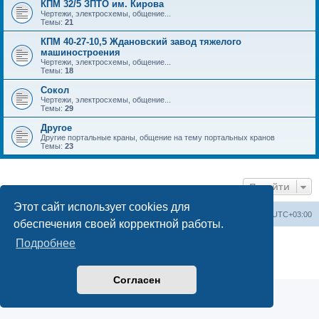
КПМ 32/5 ЗПТО им. Кирова
Чертежи, электросхемы, общение...
Темы:
21
КПМ 40-27-10,5 Ждановский завод тяжелого
машиностроения
Чертежи, электросхемы, общение...
Темы:
18
Сокол
Чертежи, электросхемы, общение...
Темы:
29
Другое
Другие портальные краны, общение на тему портальных кранов
Темы:
23
Перейти
Этот сайт использует cookies для
Центральный сайт
Список форумов
Часовой пояс:
UTC+03:00
обеспечения своей корректной работы.
Создано на основе
phpBB
® Forum Software © phpBB Limited
Подробнее
Русская поддержка phpBB
Конфиденциальность
|
Правила
Согласен