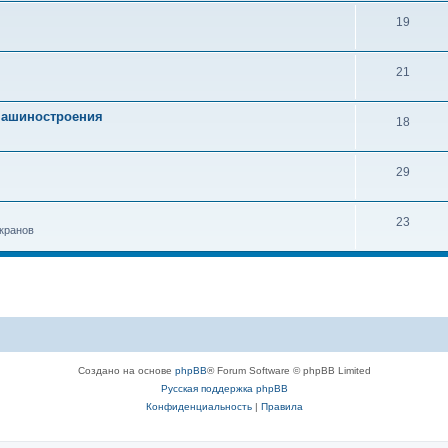
19
21
 машиностроения
18
29
23
кранов
Создано на основе
phpBB
® Forum Software © phpBB Limited
Русская поддержка phpBB
Конфиденциальность
|
Правила