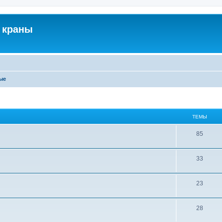
 краны
ые
ТЕМЫ
85
33
23
28