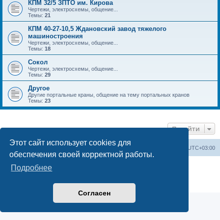
КПМ 32/5 ЗПТО им. Кирова
Чертежи, электросхемы, общение...
Темы:
21
КПМ 40-27-10,5 Ждановский завод тяжелого
машиностроения
Чертежи, электросхемы, общение...
Темы:
18
Сокол
Чертежи, электросхемы, общение...
Темы:
29
Другое
Другие портальные краны, общение на тему портальных кранов
Темы:
23
Перейти
Этот сайт использует cookies для
Центральный сайт
Список форумов
Часовой пояс:
UTC+03:00
обеспечения своей корректной работы.
Создано на основе
phpBB
® Forum Software © phpBB Limited
Подробнее
Русская поддержка phpBB
Конфиденциальность
|
Правила
Согласен