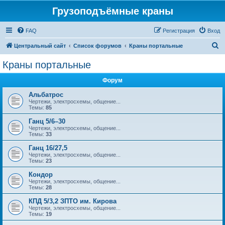
Грузоподъёмные краны
FAQ
Регистрация
Вход
П
Центральный сайт
Список форумов
Краны портальные
о
Краны портальные
и
Форум
с
к
Альбатрос
Чертежи, электросхемы, общение...
Темы:
85
Ганц 5/6–30
Чертежи, электросхемы, общение...
Темы:
33
Ганц 16/27,5
Чертежи, электросхемы, общение...
Темы:
23
Кондор
Чертежи, электросхемы, общение...
Темы:
28
КПД 5/3,2 ЗПТО им. Кирова
Чертежи, электросхемы, общение...
Темы:
19