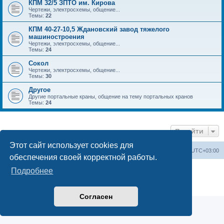
КПМ 32/5 ЗПТО им. Кирова
Чертежи, электросхемы, общение...
Темы:
22
КПМ 40-27-10,5 Ждановский завод тяжелого
машиностроения
Чертежи, электросхемы, общение...
Темы:
24
Сокол
Чертежи, электросхемы, общение...
Темы:
30
Другое
Другие портальные краны, общение на тему портальных кранов
Темы:
24
Перейти
Этот сайт использует cookies для
Центральный сайт
Список форумов
Часовой пояс:
UTC+03:00
обеспечения своей корректной работы.
Создано на основе
phpBB
® Forum Software © phpBB Limited
Подробнее
Русская поддержка phpBB
Конфиденциальность
|
Правила
Согласен