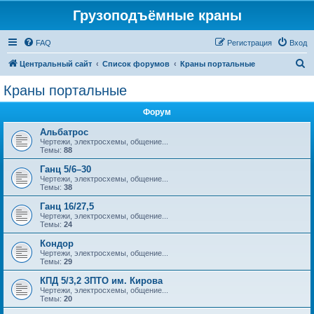
Грузоподъёмные краны
FAQ
Регистрация
Вход
П
Центральный сайт
Список форумов
Краны портальные
о
Краны портальные
и
Форум
с
к
Альбатрос
Чертежи, электросхемы, общение...
Темы:
88
Ганц 5/6–30
Чертежи, электросхемы, общение...
Темы:
38
Ганц 16/27,5
Чертежи, электросхемы, общение...
Темы:
24
Кондор
Чертежи, электросхемы, общение...
Темы:
29
КПД 5/3,2 ЗПТО им. Кирова
Чертежи, электросхемы, общение...
Темы:
20