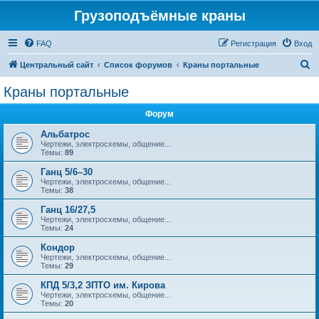
Грузоподъёмные краны
FAQ
Регистрация
Вход
П
Центральный сайт
Список форумов
Краны портальные
о
Краны портальные
и
Форум
с
к
Альбатрос
Чертежи, электросхемы, общение...
Темы:
89
Ганц 5/6–30
Чертежи, электросхемы, общение...
Темы:
38
Ганц 16/27,5
Чертежи, электросхемы, общение...
Темы:
24
Кондор
Чертежи, электросхемы, общение...
Темы:
29
КПД 5/3,2 ЗПТО им. Кирова
Чертежи, электросхемы, общение...
Темы:
20