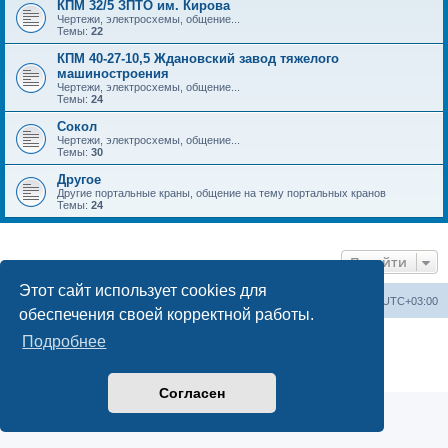
КПМ 32/5 ЗПТО им. Кирова
Чертежи, электросхемы, общение...
Темы:
22
КПМ 40-27-10,5 Ждановский завод тяжелого
машиностроения
Чертежи, электросхемы, общение...
Темы:
24
Сокол
Чертежи, электросхемы, общение...
Темы:
30
Другое
Другие портальные краны, общение на тему портальных кранов
Темы:
24
Перейти
Этот сайт использует cookies для
Центральный сайт
Список форумов
Часовой пояс:
UTC+03:00
обеспечения своей корректной работы.
Создано на основе
phpBB
® Forum Software © phpBB Limited
Подробнее
Русская поддержка phpBB
Конфиденциальность
|
Правила
Согласен