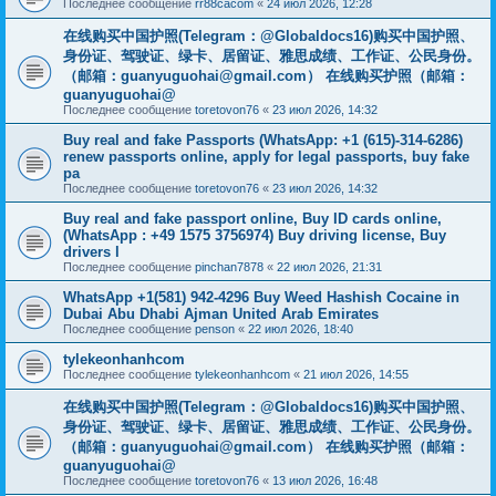
Последнее сообщение
rr88cacom
«
24 июл 2026, 12:28
在线购买中国护照(Telegram：@Globaldocs16)购买中国护照、
身份证、驾驶证、绿卡、居留证、雅思成绩、工作证、公民身份。
（邮箱：
guanyuguohai@gmail.com
） 在线购买护照（邮箱：
guanyuguohai@
Последнее сообщение
toretovon76
«
23 июл 2026, 14:32
Buy real and fake Passports (WhatsApp: +1 (615)-314-6286)
renew passports online, apply for legal passports, buy fake
pa
Последнее сообщение
toretovon76
«
23 июл 2026, 14:32
Buy real and fake passport online, Buy ID cards online,
(WhatsApp : +49 1575 3756974) Buy driving license, Buy
drivers l
Последнее сообщение
pinchan7878
«
22 июл 2026, 21:31
WhatsApp +1(581) 942-4296 Buy Weed Hashish Cocaine in
Dubai Abu Dhabi Ajman United Arab Emirates
Последнее сообщение
penson
«
22 июл 2026, 18:40
tylekeonhanhcom
Последнее сообщение
tylekeonhanhcom
«
21 июл 2026, 14:55
在线购买中国护照(Telegram：@Globaldocs16)购买中国护照、
身份证、驾驶证、绿卡、居留证、雅思成绩、工作证、公民身份。
（邮箱：
guanyuguohai@gmail.com
） 在线购买护照（邮箱：
guanyuguohai@
Последнее сообщение
toretovon76
«
13 июл 2026, 16:48