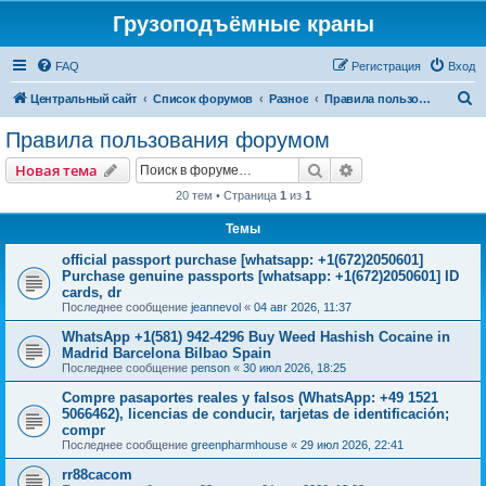
Грузоподъёмные краны
FAQ
Регистрация
Вход
П
Центральный сайт
Список форумов
Разное
Правила пользования форумом
о
Правила пользования форумом
и
Поиск
Расширенный пои
Новая тема
с
20 тем • Страница
1
из
1
к
Темы
official passport purchase [whatsapp: +1(672)2050601]
Purchase genuine passports [whatsapp: +1(672)2050601] ID
cards, dr
Последнее сообщение
jeannevol
«
04 авг 2026, 11:37
WhatsApp +1(581) 942-4296 Buy Weed Hashish Cocaine in
Madrid Barcelona Bilbao Spain
Последнее сообщение
penson
«
30 июл 2026, 18:25
Compre pasaportes reales y falsos (WhatsApp: +49 1521
5066462), licencias de conducir, tarjetas de identificación;
compr
Последнее сообщение
greenpharmhouse
«
29 июл 2026, 22:41
rr88cacom