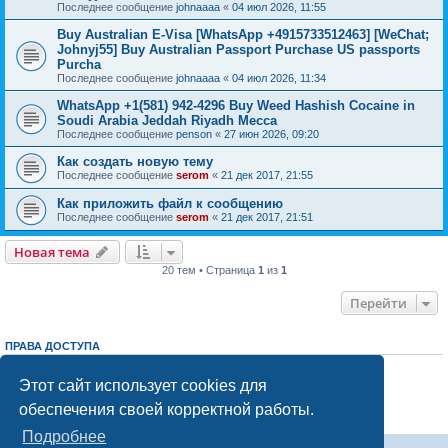
Последнее сообщение
johnaaaa
«
04 июл 2026, 11:55
Buy Australian E-Visa [WhatsApp +4915733512463] [WeChat;
Johnyj55] Buy Australian Passport Purchase US passports
Purcha
Последнее сообщение
johnaaaa
«
04 июл 2026, 11:34
WhatsApp +1(581) 942-4296 Buy Weed Hashish Cocaine in
Soudi Arabia Jeddah Riyadh Mecca
Последнее сообщение
penson
«
27 июн 2026, 09:20
Как создать новую тему
Последнее сообщение
serom
«
21 дек 2017, 21:55
Как приложить файл к сообщению
Последнее сообщение
serom
«
21 дек 2017, 21:51
Новая тема
20 тем • Страница
1
из
1
Перейти
ПРАВА ДОСТУПА
Вы
не можете
начинать темы
Вы
не можете
отвечать на сообщения
Этот сайт использует cookies для
Вы
не можете
редактировать свои сообщения
обеспечения своей корректной работы.
Вы
не можете
удалять свои сообщения
Вы
не можете
добавлять вложения
Подробнее