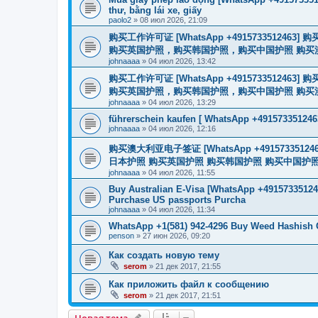
thư, bằng lái xe, giấy
paolo2
»
08 июл 2026, 21:09
购买工作许可证 [WhatsApp +491573351
购买英国护照，购买韩国护照，购买中国护照 购买澳大利亚电子
johnaaaa
»
04 июл 2026, 13:42
购买工作许可证 [WhatsApp +491573351
购买英国护照，购买韩国护照，购买中国护照 购买澳大利亚电子
johnaaaa
»
04 июл 2026, 13:29
führerschein kaufen [ WhatsApp +491573351246
johnaaaa
»
04 июл 2026, 12:16
购买澳大利亚电子签证 [WhatsApp +4915733512
日本护照 购买英国护照 购买韩国护照 购买中国护照 购买
johnaaaa
»
04 июл 2026, 11:55
Buy Australian E-Visa [WhatsApp +491573351246
Purchase US passports Purcha
johnaaaa
»
04 июл 2026, 11:34
WhatsApp +1(581) 942-4296 Buy Weed Hashish 
penson
»
27 июн 2026, 09:20
Как создать новую тему
serom
»
21 дек 2017, 21:55
Как приложить файл к сообщению
serom
»
21 дек 2017, 21:51
Новая тема