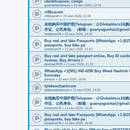
identificación; compr
greenpharmhouse
»
29 июл 2026, 22:41
rr88cacom
rr88cacom
»
24 июл 2026, 12:28
在线购买中国护照(Telegram：@Globaldo
作证、公民身份。（邮箱：
guanyuguohai@gmail
toretovon76
»
23 июл 2026, 14:32
Buy real and fake Passports (WhatsApp: +1 (615)
passports, buy fake pa
toretovon76
»
23 июл 2026, 14:32
Buy real and fake passport online, Buy ID card
license, Buy drivers l
pinchan7878
»
22 июл 2026, 21:31
WhatsApp +1(581) 942-4296 Buy Weed Hashish 
Emirates
penson
»
22 июл 2026, 18:40
tylekeonhanhcom
tylekeonhanhcom
»
21 июл 2026, 14:55
在线购买中国护照(Telegram：@Globaldo
作证、公民身份。（邮箱：
guanyuguohai@gmail
toretovon76
»
13 июл 2026, 16:48
Buy real and fake Passports (WhatsApp: +1 (615)
passports, buy fake pa
toretovon76
»
13 июл 2026, 16:48
Mua giấy phép lao động [WhatsApp +4915733512