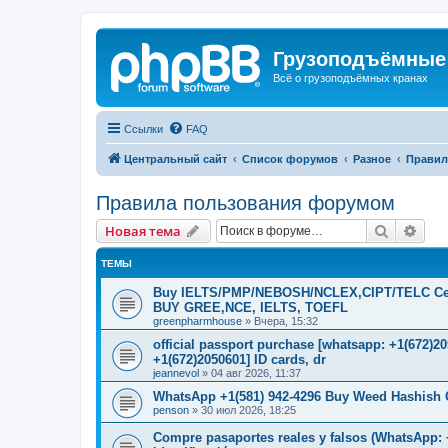
Грузоподъёмные
Всё о грузоподъёмных кранах
Ссылки
FAQ
Центральный сайт
Список форумов
Разное
Правил
Правила пользования форумом
Поиск
Рас
Новая тема
ТЕМЫ
Buy IELTS/PMP/NEBOSH/NCLEX,CIPT/TELC Certif
BUY GREE,NCE, IELTS, TOEFL
greenpharmhouse
»
Вчера, 15:32
official passport purchase [whatsapp: +1(672)
+1(672)2050601] ID cards, dr
jeannevol
»
04 авг 2026, 11:37
WhatsApp +1(581) 942-4296 Buy Weed Hashish C
penson
»
30 июл 2026, 18:25
Compre pasaportes reales y falsos (WhatsApp: +