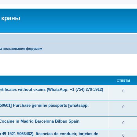
 краны
а пользования форумом
ширенный поиск
ОТВЕТЫ
icates without exams (WhatsApp: +1 (754) 279-5912)
0
2050601] Purchase genuine passports [whatsapp:
0
ocaine in Madrid Barcelona Bilbao Spain
0
49 1521 5066462), licencias de conducir, tarjetas de
0