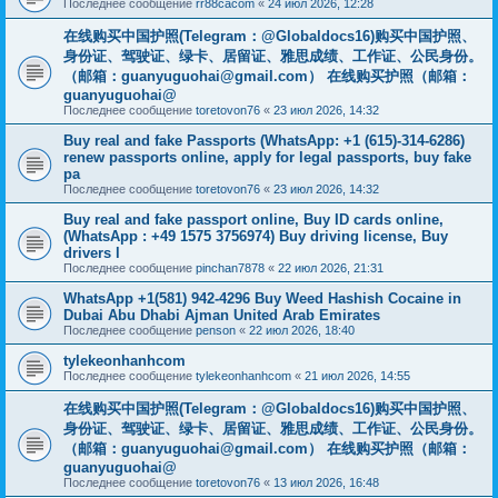
Последнее сообщение
rr88cacom
«
24 июл 2026, 12:28
在线购买中国护照(Telegram：@Globaldocs16)购买中国护照、
身份证、驾驶证、绿卡、居留证、雅思成绩、工作证、公民身份。
（邮箱：
guanyuguohai@gmail.com
） 在线购买护照（邮箱：
guanyuguohai@
Последнее сообщение
toretovon76
«
23 июл 2026, 14:32
Buy real and fake Passports (WhatsApp: +1 (615)-314-6286)
renew passports online, apply for legal passports, buy fake
pa
Последнее сообщение
toretovon76
«
23 июл 2026, 14:32
Buy real and fake passport online, Buy ID cards online,
(WhatsApp : +49 1575 3756974) Buy driving license, Buy
drivers l
Последнее сообщение
pinchan7878
«
22 июл 2026, 21:31
WhatsApp +1(581) 942-4296 Buy Weed Hashish Cocaine in
Dubai Abu Dhabi Ajman United Arab Emirates
Последнее сообщение
penson
«
22 июл 2026, 18:40
tylekeonhanhcom
Последнее сообщение
tylekeonhanhcom
«
21 июл 2026, 14:55
在线购买中国护照(Telegram：@Globaldocs16)购买中国护照、
身份证、驾驶证、绿卡、居留证、雅思成绩、工作证、公民身份。
（邮箱：
guanyuguohai@gmail.com
） 在线购买护照（邮箱：
guanyuguohai@
Последнее сообщение
toretovon76
«
13 июл 2026, 16:48