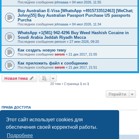
Последнее сообщение
johnaaaa
«
04 июл 2026, 11:55
Buy Australian E-Visa [WhatsApp +4915733512463] [WeChat;
Johnyj55] Buy Australian Passport Purchase US passports
Purcha
Последнее сообщение
johnaaaa
«
04 июл 2026, 11:34
WhatsApp +1(581) 942-4296 Buy Weed Hashish Cocaine in
Soudi Arabia Jeddah Riyadh Mecca
Последнее сообщение
penson
«
27 июн 2026, 09:20
Как создать новую тему
Последнее сообщение
serom
«
21 дек 2017, 21:55
Как приложить файл к сообщению
Последнее сообщение
serom
«
21 дек 2017, 21:51
Новая тема
20 тем • Страница
1
из
1
Перейти
ПРАВА ДОСТУПА
Вы
не можете
начинать темы
Вы
не можете
отвечать на сообщения
Этот сайт использует cookies для
Вы
не можете
редактировать свои сообщения
обеспечения своей корректной работы.
Вы
не можете
удалять свои сообщения
Вы
не можете
добавлять вложения
Подробнее