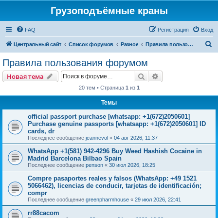
Грузоподъёмные краны
FAQ
Регистрация
Вход
П
Центральный сайт
Список форумов
Разное
Правила пользования форумом
о
Правила пользования форумом
и
Поиск
Расширенный пои
Новая тема
с
20 тем • Страница
1
из
1
к
Темы
official passport purchase [whatsapp: +1(672)2050601]
Purchase genuine passports [whatsapp: +1(672)2050601] ID
cards, dr
Последнее сообщение
jeannevol
«
04 авг 2026, 11:37
WhatsApp +1(581) 942-4296 Buy Weed Hashish Cocaine in
Madrid Barcelona Bilbao Spain
Последнее сообщение
penson
«
30 июл 2026, 18:25
Compre pasaportes reales y falsos (WhatsApp: +49 1521
5066462), licencias de conducir, tarjetas de identificación;
compr
Последнее сообщение
greenpharmhouse
«
29 июл 2026, 22:41
rr88cacom