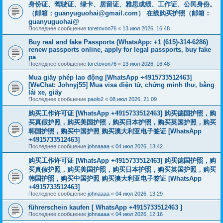
身份证、驾驶证、绿卡、居留证、雅思成绩、工作证、公民身份。
（邮箱：
guanyuguohai@gmail.com
） 在线购买护照（邮箱：
guanyuguohai@
Последнее сообщение
toretovon76
«
13 июл 2026, 16:48
Buy real and fake Passports (WhatsApp: +1 (615)-314-6286)
renew passports online, apply for legal passports, buy fake
pa
Последнее сообщение
toretovon76
«
13 июл 2026, 16:48
Mua giấy phép lao động [WhatsApp +4915733512463]
[WeChat: Johnyj55] Mua visa điện tử, chứng minh thư, bằng
lái xe, giấy
Последнее сообщение
paolo2
«
08 июл 2026, 21:09
购买工作许可证 [WhatsApp +4915733512463] 购买德国护照，购
买真假护照，购买美国护照，购买日本护照，购买英国护照，购买
韩国护照，购买中国护照 购买澳大利亚电子签证 [WhatsApp
+4915733512463]
Последнее сообщение
johnaaaa
«
04 июл 2026, 13:42
购买工作许可证 [WhatsApp +4915733512463] 购买德国护照，购
买真假护照，购买美国护照，购买日本护照，购买英国护照，购买
韩国护照，购买中国护照 购买澳大利亚电子签证 [WhatsApp
+4915733512463]
Последнее сообщение
johnaaaa
«
04 июл 2026, 13:29
führerschein kaufen [ WhatsApp +4915733512463 ]
Последнее сообщение
johnaaaa
«
04 июл 2026, 12:16