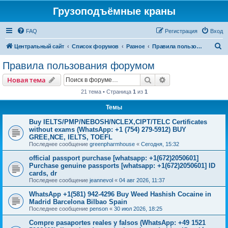
Грузоподъёмные краны
FAQ
Регистрация
Вход
П
Центральный сайт
Список форумов
Разное
Правила пользования форумом
о
Правила пользования форумом
и
Поиск
Расширенный пои
Новая тема
с
21 тема • Страница
1
из
1
к
Темы
Buy IELTS/PMP/NEBOSH/NCLEX,CIPT/TELC Certificates
without exams (WhatsApp: +1 (754) 279-5912) BUY
GREE,NCE, IELTS, TOEFL
Последнее сообщение
greenpharmhouse
«
Сегодня, 15:32
official passport purchase [whatsapp: +1(672)2050601]
Purchase genuine passports [whatsapp: +1(672)2050601] ID
cards, dr
Последнее сообщение
jeannevol
«
04 авг 2026, 11:37
WhatsApp +1(581) 942-4296 Buy Weed Hashish Cocaine in
Madrid Barcelona Bilbao Spain
Последнее сообщение
penson
«
30 июл 2026, 18:25
Compre pasaportes reales y falsos (WhatsApp: +49 1521