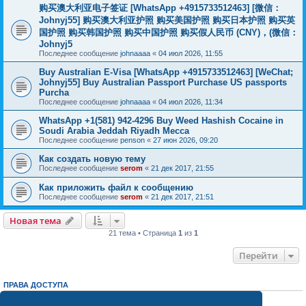
购买澳大利亚电子签证 [WhatsApp +4915733512463] [微信：
Johnyj55] 购买澳大利亚护照 购买美国护照 购买日本护照 购买英
国护照 购买韩国护照 购买中国护照 购买假人民币 (CNY)，(微信：
Johnyj5
Последнее сообщение
johnaaaa
«
04 июл 2026, 11:55
Buy Australian E-Visa [WhatsApp +4915733512463] [WeChat;
Johnyj55] Buy Australian Passport Purchase US passports
Purcha
Последнее сообщение
johnaaaa
«
04 июл 2026, 11:34
WhatsApp +1(581) 942-4296 Buy Weed Hashish Cocaine in
Soudi Arabia Jeddah Riyadh Mecca
Последнее сообщение
penson
«
27 июн 2026, 09:20
Как создать новую тему
Последнее сообщение
serom
«
21 дек 2017, 21:55
Как приложить файл к сообщению
Последнее сообщение
serom
«
21 дек 2017, 21:51
Новая тема
21 тема • Страница
1
из
1
Перейти
ПРАВА ДОСТУПА
Вы
не можете
начинать темы