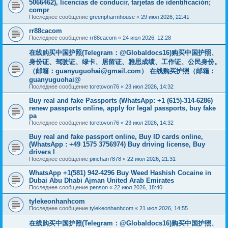
5066462), licencias de conducir, tarjetas de identificación;
compr
Последнее сообщение
greenpharmhouse
«
29 июл 2026, 22:41
rr88cacom
Последнее сообщение
rr88cacom
«
24 июл 2026, 12:28
在线购买中国护照(Telegram：@Globaldocs16)购买中国护照、
身份证、驾驶证、绿卡、居留证、雅思成绩、工作证、公民身份。
（邮箱：
guanyuguohai@gmail.com
） 在线购买护照（邮箱：
guanyuguohai@
Последнее сообщение
toretovon76
«
23 июл 2026, 14:32
Buy real and fake Passports (WhatsApp: +1 (615)-314-6286)
renew passports online, apply for legal passports, buy fake
pa
Последнее сообщение
toretovon76
«
23 июл 2026, 14:32
Buy real and fake passport online, Buy ID cards online,
(WhatsApp : +49 1575 3756974) Buy driving license, Buy
drivers l
Последнее сообщение
pinchan7878
«
22 июл 2026, 21:31
WhatsApp +1(581) 942-4296 Buy Weed Hashish Cocaine in
Dubai Abu Dhabi Ajman United Arab Emirates
Последнее сообщение
penson
«
22 июл 2026, 18:40
tylekeonhanhcom
Последнее сообщение
tylekeonhanhcom
«
21 июл 2026, 14:55
在线购买中国护照(Telegram：@Globaldocs16)购买中国护照、